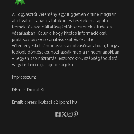
A Fogyasztói Vélemény egy független online magazin,
ahol valódi tapasztalatokon és teszteken alapuló
termék- és szolgáltatásajánlók segítenek a tudatos
vásárlásban. Célunk, hogy hiteles információkkal,
praktikus összehasonlításokkal és őszinte
véleményekkel támogassuk az olvasókat abban, hogy a
legjobb döntéseket hozhassák meg a mindennapokban
– legyen szó háztartási eszközökről, szépségápolásról
vagy technológiai újdonságokról.
Impresszum:
DPress Digital Kft.
Email
: dpress [kukac] d2 [pont] hu