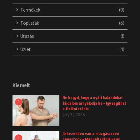
Termékek
(0)
Toplisták
(6)
Utazás
(1)
Üzlet
(4)
Kiemelt
Ne hagyd, hogy a nyári kalandokat
1
fájdalom árnyékolja be – Így segíthet
a fizikoterápia
July 31, 2026
Jó kezekben van a mozgásszervi
2
panaszod? – Manuálterápia vagy