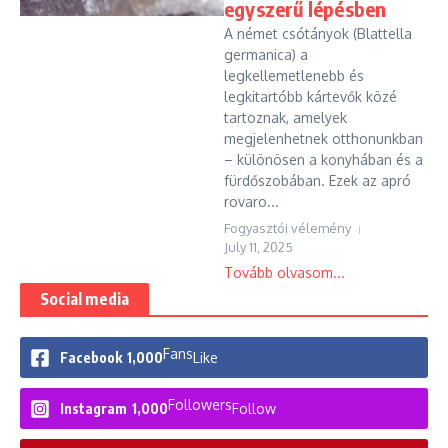
egyszerű lépésben
A német csótányok (Blattella
germanica) a
legkellemetlenebb és
legkitartóbb kártevők közé
tartoznak, amelyek
megjelenhetnek otthonunkban
– különösen a konyhában és a
fürdőszobában. Ezek az apró
rovaro...
Fogyasztói vélemény
July 11, 2025
Tovább olvasom...
Social media
Fans
Facebook
1,000
Like
Followers
Instagram
1,000
Follow