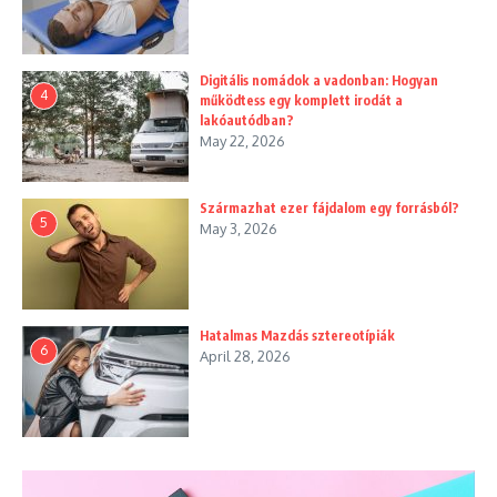
Digitális nomádok a vadonban: Hogyan
4
működtess egy komplett irodát a
lakóautódban?
May 22, 2026
Származhat ezer fájdalom egy forrásból?
5
May 3, 2026
Hatalmas Mazdás sztereotípiák
6
April 28, 2026