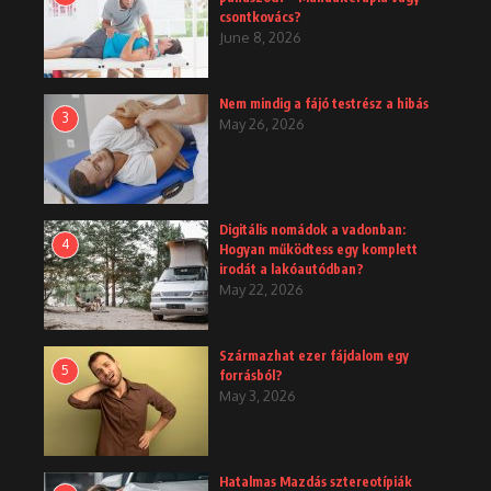
csontkovács?
June 8, 2026
Nem mindig a fájó testrész a hibás
3
May 26, 2026
Digitális nomádok a vadonban:
4
Hogyan működtess egy komplett
irodát a lakóautódban?
May 22, 2026
Származhat ezer fájdalom egy
5
forrásból?
May 3, 2026
Hatalmas Mazdás sztereotípiák