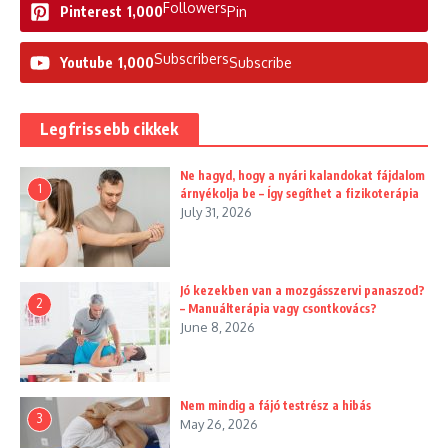
Followers
Pinterest
1,000
Pin
Subscribers
Youtube
1,000
Subscribe
Legfrissebb cikkek
Ne hagyd, hogy a nyári kalandokat fájdalom
1
árnyékolja be – Így segíthet a fizikoterápia
July 31, 2026
Jó kezekben van a mozgásszervi panaszod?
2
– Manuálterápia vagy csontkovács?
June 8, 2026
Nem mindig a fájó testrész a hibás
3
May 26, 2026