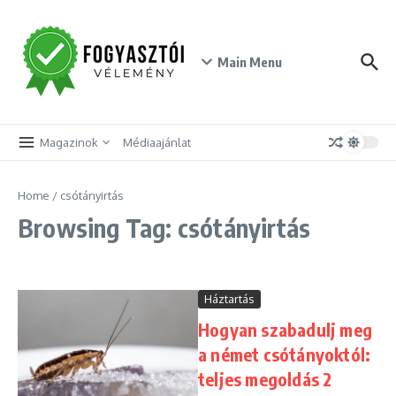
Skip to content
Main Menu
Magazinok
Médiaajánlat
Home
/
csótányirtás
Browsing Tag: csótányirtás
Háztartás
Hogyan szabadulj meg
a német csótányoktól:
teljes megoldás 2