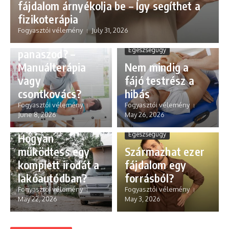
fájdalom árnyékolja be – Így segíthet a
Egészségügy
fizikoterápia
Jó kezekben van
Fogyasztói vélemény
July 31, 2026
a mozgásszervi
Egészségügy
panaszod? –
Manuálterápia
Nem mindig a
vagy
fájó testrész a
Utazás
csontkovács?
hibás
Digitális
Fogyasztói vélemény
Fogyasztói vélemény
nomádok a
June 8, 2026
May 26, 2026
vadonban:
Egészségügy
Hogyan
működtess egy
Származhat ezer
komplett irodát a
fájdalom egy
lakóautódban?
forrásból?
Fogyasztói vélemény
Fogyasztói vélemény
May 22, 2026
May 3, 2026