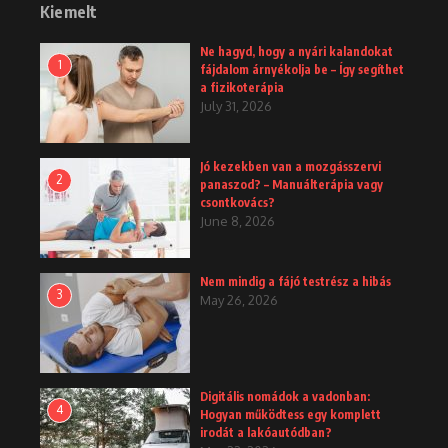
Kiemelt
Ne hagyd, hogy a nyári kalandokat
1
fájdalom árnyékolja be – Így segíthet
a fizikoterápia
July 31, 2026
Jó kezekben van a mozgásszervi
2
panaszod? – Manuálterápia vagy
csontkovács?
June 8, 2026
Nem mindig a fájó testrész a hibás
3
May 26, 2026
Digitális nomádok a vadonban:
4
Hogyan működtess egy komplett
irodát a lakóautódban?