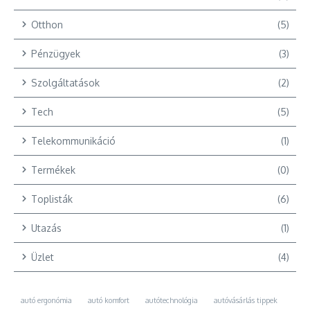
Otthon
(5)
Pénzügyek
(3)
Szolgáltatások
(2)
Tech
(5)
Telekommunikáció
(1)
Termékek
(0)
Toplisták
(6)
Utazás
(1)
Üzlet
(4)
autó ergonómia
autó komfort
autótechnológia
autóvásárlás tippek