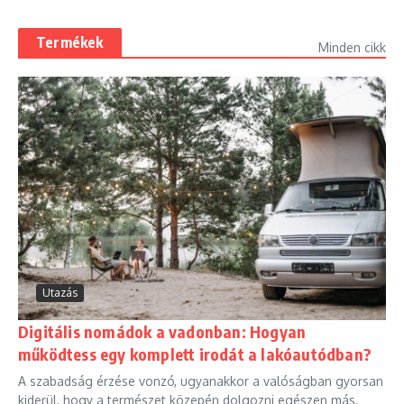
Termékek
Minden cikk
Utazás
Digitális nomádok a vadonban: Hogyan
működtess egy komplett irodát a lakóautódban?
A szabadság érzése vonzó, ugyanakkor a valóságban gyorsan
kiderül, hogy a természet közepén dolgozni egészen más,