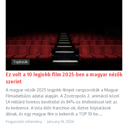
Toplisták
Ez volt a 10 legjobb film 2025-ben a magyar nézők
szerint
A magyar nézők 2025 legjobb filmjeit rangsorolták a Magyar
Filmadatbázis adatai alapján. A Zootropolis 2. animáció közel
1,4 milliárd forintos bevétellel és 84%-os értékeléssel lett az
év kedvence. A lista élén franchise-ok, illetve folytatások
állnak, és egy magyar film is bekerült a TOP 10-be....
Fogyasztói vélemény
January 14, 2026