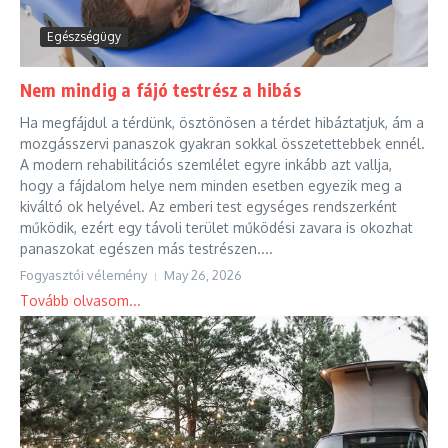
Egészségügy
Nem mindig a fájó testrész a hibás
Ha megfájdul a térdünk, ösztönösen a térdet hibáztatjuk, ám a
mozgásszervi panaszok gyakran sokkal összetettebbek ennél.
A modern rehabilitációs szemlélet egyre inkább azt vallja,
hogy a fájdalom helye nem minden esetben egyezik meg a
kiváltó ok helyével. Az emberi test egységes rendszerként
működik, ezért egy távoli terület működési zavara is okozhat
panaszokat egészen más testrészen....
Fogyasztói vélemény
May 26, 2026
Tovább olvasom...