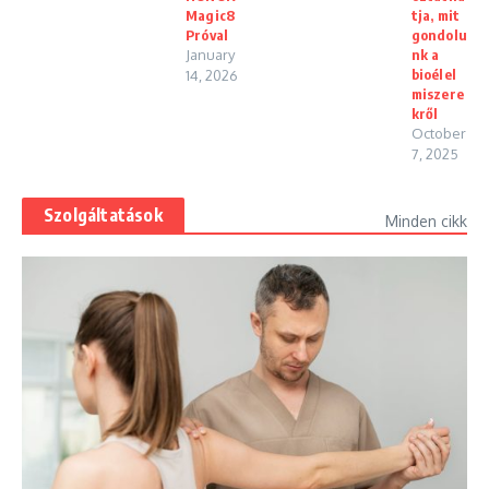
Magic8
tja, mit
Próval
gondolu
January
nk a
bioélel
14, 2026
miszere
kről
October
7, 2025
Szolgáltatások
Minden cikk