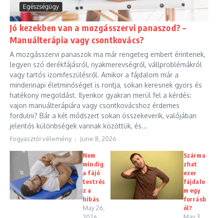
Egészségügy
Jó kezekben van a mozgásszervi panaszod? –
Manuálterápia vagy csontkovács?
A mozgásszervi panaszok ma már rengeteg embert érintenek,
legyen szó derékfájásról, nyakmerevségről, vállproblémákról
vagy tartós izomfeszülésről. Amikor a fájdalom már a
mindennapi életminőséget is rontja, sokan keresnek gyors és
hatékony megoldást. Ilyenkor gyakran merül fel a kérdés:
vajon manuálterápiára vagy csontkovácshoz érdemes
fordulni? Bár a két módszert sokan összekeverik, valójában
jelentős különbségek vannak közöttük, és...
Fogyasztói vélemény
June 8, 2026
Nem
Szárma
mindig
zhat
a fájó
ezer
testrés
fájdalo
z a
m egy
hibás
forrásb
May 26,
ól?
May 3,
2026