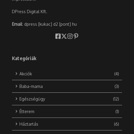
DPress Digital Kft.
Email
: dpress [kukac] d2 [pont] hu
Kategóriák
Akciók
(4)
Baba-mama
(3)
Egészségügy
(12)
Étterem
(1)
Háztartás
(6)