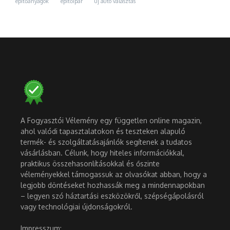
építőanyagok
építőipar
új autó választás
A Fogyasztói Vélemény egy független online magazin,
ahol valódi tapasztalatokon és teszteken alapuló
termék- és szolgáltatásajánlók segítenek a tudatos
vásárlásban. Célunk, hogy hiteles információkkal,
praktikus összehasonlításokkal és őszinte
véleményekkel támogassuk az olvasókat abban, hogy a
legjobb döntéseket hozhassák meg a mindennapokban
– legyen szó háztartási eszközökről, szépségápolásról
vagy technológiai újdonságokról.
Impresszum: