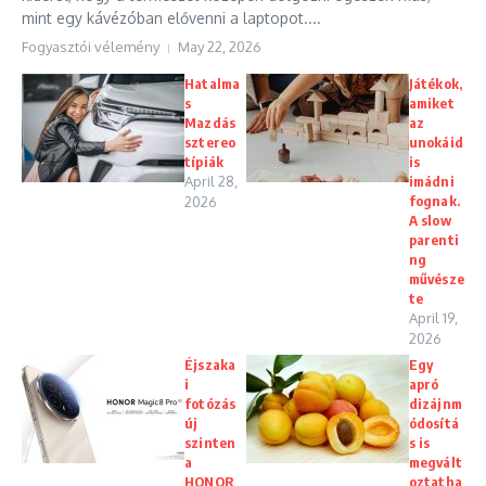
mint egy kávézóban elővenni a laptopot....
Fogyasztói vélemény
May 22, 2026
Hatalma
Játékok,
s
amiket
Mazdás
az
sztereo
unokáid
típiák
is
April 28,
imádni
fognak.
2026
A slow
parenti
ng
művésze
te
April 19,
2026
Éjszaka
Egy
i
apró
fotózás
dizájnm
új
ódosítá
szinten
s is
a
megvált
HONOR
oztatha