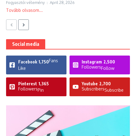
Fogyasztói vélemény
April 28, 2026
Tovább olvasom...
Social media
Fans
Facebook
1,750
Instagram
2,500
Followers
Like
Follow
Pinterest
1,365
Youtube
2,700
Followers
Subscribers
Pin
Subscribe