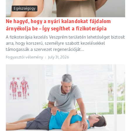
Egészségügy
Ne hagyd, hogy a nyári kalandokat fájdalom
árnyékolja be – Így segíthet a fizikoterápia
A fizikoterápia kezelés Veszprém területén lehetőséget biztosít
arra, hogy korszerű, személyre szabott kezelésekkel
támogassák a szervezet regenerációját...
Fogyasztói vélemény
July 31, 2026