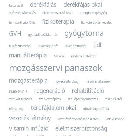
derékfájás
derékfájás okai
betonacél
egészségkárosodás
elektromos autó teszt
energiaszegénység
fizikoterápia
fenntartható fűtés
fizikoterápiás kezelés
gyógytorna
GVH
gyulladáscsökkentés
lidl
húzószilárdság
lakossági fűtés
levegőminőség
manuálterápia
Mazda
modern építészet
mozgásszervi panaszok
mozgásterápia
nyomószilárdság
nézői értékelések
regeneráció
rehabilitáció
PM10 PM2.5
statikai terhelés
szerkezetépítés
szállópor szennyezés
tesztvezetés
térdfájdalom okai
téli szmog
ultrahang terápia
vezetési élmény
vezetéstámogató rendszerek
vidéki levegő
vitamin infúzió
élelmiszerbiztonság