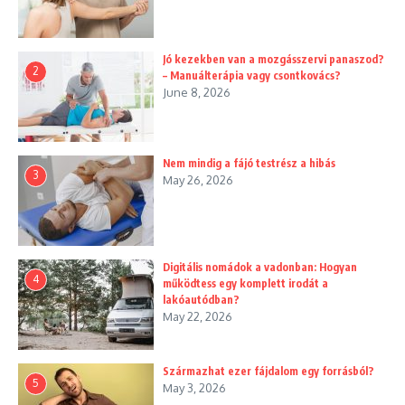
Jó kezekben van a mozgásszervi panaszod?
2
– Manuálterápia vagy csontkovács?
June 8, 2026
Nem mindig a fájó testrész a hibás
3
May 26, 2026
Digitális nomádok a vadonban: Hogyan
4
működtess egy komplett irodát a
lakóautódban?
May 22, 2026
Származhat ezer fájdalom egy forrásból?
5
May 3, 2026