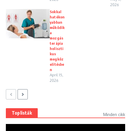
2026
Sokkal
hatékon
yabban
működik
a
mozgás
terápia
holiszti
kus
megköz
elítésbe
n
April 15,
2026
Toplisták
Minden cikk