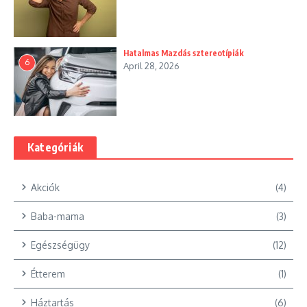
Hatalmas Mazdás sztereotípiák
6
April 28, 2026
Kategóriák
Akciók
(4)
Baba-mama
(3)
Egészségügy
(12)
Étterem
(1)
Háztartás
(6)