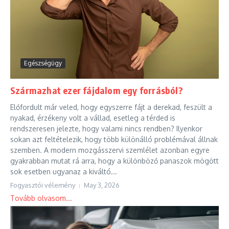
Egészségügy
Származhat ezer fájdalom egy forrásból?
Előfordult már veled, hogy egyszerre fájt a derekad, feszült a
nyakad, érzékeny volt a vállad, esetleg a térded is
rendszeresen jelezte, hogy valami nincs rendben? Ilyenkor
sokan azt feltételezik, hogy több különálló problémával állnak
szemben. A modern mozgásszervi szemlélet azonban egyre
gyakrabban mutat rá arra, hogy a különböző panaszok mögött
sok esetben ugyanaz a kiváltó...
Fogyasztói vélemény
May 3, 2026
Tovább olvasom...