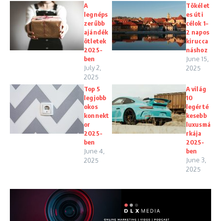
A
Tökélet
legnéps
es úti
zerűbb
célok 1–
ajándék
2 napos
ötletek
kirucca
2025-
náshoz
ben
June 15,
July 2,
2025
2025
Top 5
A világ
legjobb
10
okos
legérté
konnekt
kesebb
or
luxusmá
2025-
rkája
ben
2025-
June 4,
ben
June 3,
2025
2025