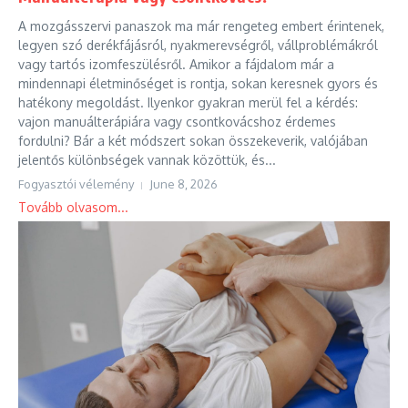
A mozgásszervi panaszok ma már rengeteg embert érintenek,
legyen szó derékfájásról, nyakmerevségről, vállproblémákról
vagy tartós izomfeszülésről. Amikor a fájdalom már a
mindennapi életminőséget is rontja, sokan keresnek gyors és
hatékony megoldást. Ilyenkor gyakran merül fel a kérdés:
vajon manuálterápiára vagy csontkovácshoz érdemes
fordulni? Bár a két módszert sokan összekeverik, valójában
jelentős különbségek vannak közöttük, és...
Fogyasztói vélemény
June 8, 2026
Tovább olvasom...