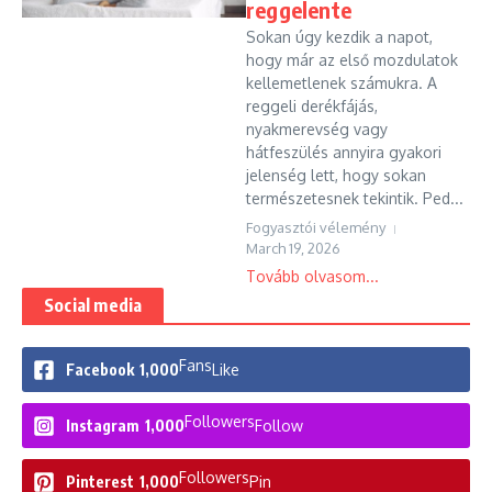
reggelente
Sokan úgy kezdik a napot,
hogy már az első mozdulatok
kellemetlenek számukra. A
reggeli derékfájás,
nyakmerevség vagy
hátfeszülés annyira gyakori
jelenség lett, hogy sokan
természetesnek tekintik. Ped...
Fogyasztói vélemény
March 19, 2026
Tovább olvasom...
Social media
Fans
Facebook
1,000
Like
Followers
Instagram
1,000
Follow
Followers
Pinterest
1,000
Pin