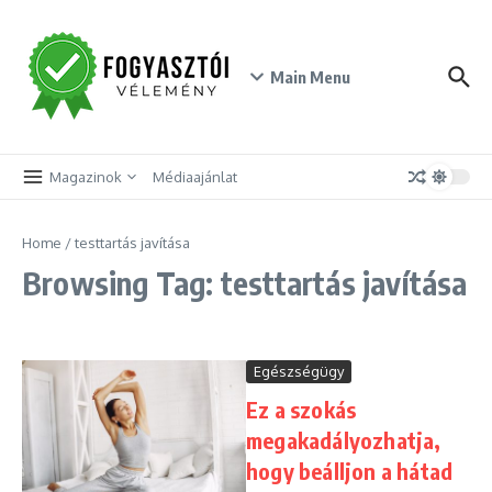
Skip to content
Main Menu
Magazinok
Médiaajánlat
Home
/
testtartás javítása
Browsing Tag: testtartás javítása
Egészségügy
Ez a szokás
megakadályozhatja,
hogy beálljon a hátad