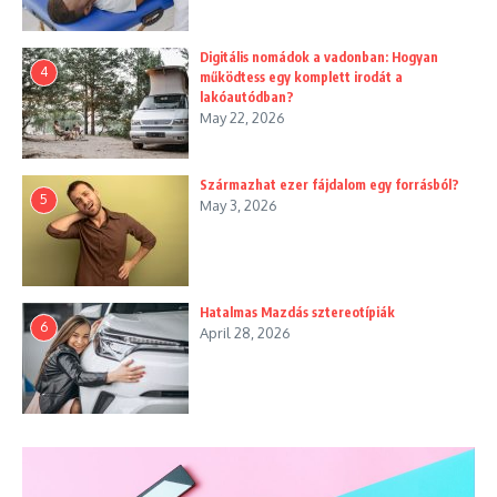
Digitális nomádok a vadonban: Hogyan
4
működtess egy komplett irodát a
lakóautódban?
May 22, 2026
Származhat ezer fájdalom egy forrásból?
5
May 3, 2026
Hatalmas Mazdás sztereotípiák
6
April 28, 2026