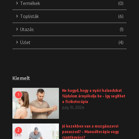
Termékek
(0)
Toplisták
(6)
Utazás
(1)
Üzlet
(4)
Kiemelt
Ne hagyd, hogy a nyári kalandokat
1
fájdalom árnyékolja be – Így segíthet
a fizikoterápia
July 31, 2026
Jó kezekben van a mozgásszervi
2
panaszod? – Manuálterápia vagy
csontkovács?