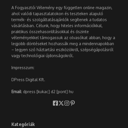
A Fogyasztói Vélemény egy független online magazin,
ahol valódi tapasztalatokon és teszteken alapuló
termék- és szolgáltatásajánlók segítenek a tudatos
vásárlásban. Célunk, hogy hiteles információkkal,
praktikus összehasonlításokkal és őszinte
véleményekkel támogassuk az olvasókat abban, hogy a
legjobb döntéseket hozhassák meg a mindennapokban
– legyen szó háztartási eszközökről, szépségápolásról
vagy technológiai újdonságokról.
Impresszum:
DPress Digital Kft.
Email
: dpress [kukac] d2 [pont] hu
Kategóriák