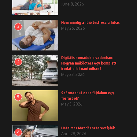
June 8, 2026
Nem mindig a fájó testrész a hibás
3
May 26, 2026
Digitális nomádok a vadonban:
4
Hogyan működtess egy komplett
irodát a lakóautódban?
May 22, 2026
Származhat ezer fájdalom egy
5
forrásból?
May 3, 2026
Hatalmas Mazdás sztereotípiák
6
April 28, 2026