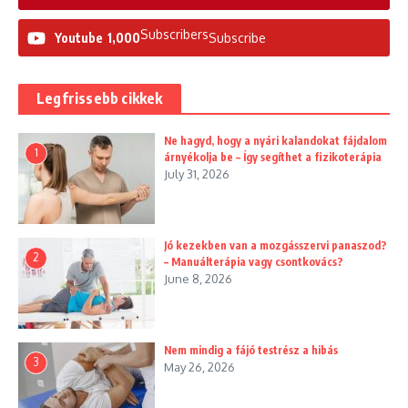
Subscribers
Youtube
1,000
Subscribe
Legfrissebb cikkek
Ne hagyd, hogy a nyári kalandokat fájdalom
1
árnyékolja be – Így segíthet a fizikoterápia
July 31, 2026
Jó kezekben van a mozgásszervi panaszod?
2
– Manuálterápia vagy csontkovács?
June 8, 2026
Nem mindig a fájó testrész a hibás
3
May 26, 2026