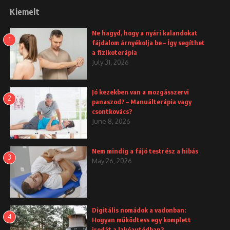
Kiemelt
Ne hagyd, hogy a nyári kalandokat
1
fájdalom árnyékolja be – Így segíthet
a fizikoterápia
July 31, 2026
Jó kezekben van a mozgásszervi
2
panaszod? – Manuálterápia vagy
csontkovács?
June 8, 2026
Nem mindig a fájó testrész a hibás
3
May 26, 2026
Digitális nomádok a vadonban:
4
Hogyan működtess egy komplett
irodát a lakóautódban?