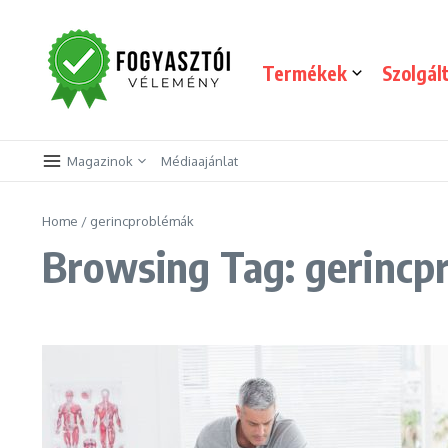
Skip to content
Termékek
Szolgál
Magazinok
Médiaajánlat
Home
/
gerincproblémák
Browsing Tag: gerincp