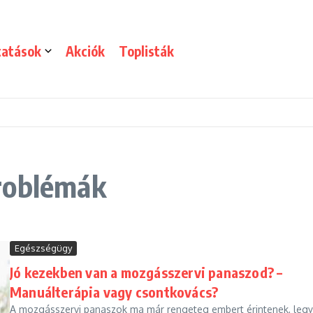
tatások
Akciók
Toplisták
roblémák
Egészségügy
Jó kezekben van a mozgásszervi panaszod? –
Manuálterápia vagy csontkovács?
A mozgásszervi panaszok ma már rengeteg embert érintenek, leg