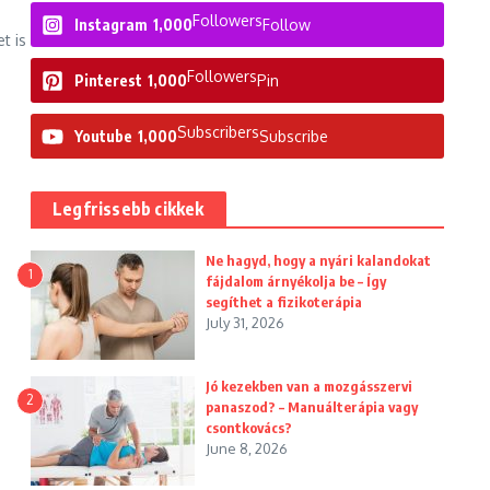
Followers
Instagram
1,000
Follow
t is
Followers
Pinterest
1,000
Pin
Subscribers
Youtube
1,000
Subscribe
Legfrissebb cikkek
Ne hagyd, hogy a nyári kalandokat
1
fájdalom árnyékolja be – Így
segíthet a fizikoterápia
July 31, 2026
Jó kezekben van a mozgásszervi
2
panaszod? – Manuálterápia vagy
csontkovács?
June 8, 2026