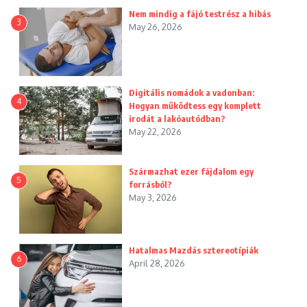
Nem mindig a fájó testrész a hibás
3
May 26, 2026
Digitális nomádok a vadonban:
4
Hogyan működtess egy komplett
irodát a lakóautódban?
May 22, 2026
Származhat ezer fájdalom egy
5
forrásból?
May 3, 2026
Hatalmas Mazdás sztereotípiák
6
April 28, 2026