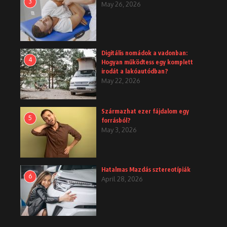
3
May 26, 2026
Digitális nomádok a vadonban:
4
Hogyan működtess egy komplett
irodát a lakóautódban?
May 22, 2026
Származhat ezer fájdalom egy
5
forrásból?
May 3, 2026
Hatalmas Mazdás sztereotípiák
6
April 28, 2026