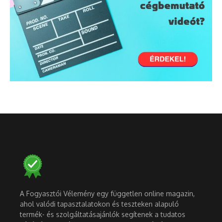
A Fogyasztói Vélemény egy független online magazin,
ahol valódi tapasztalatokon és teszteken alapuló
termék- és szolgáltatásajánlók segítenek a tudatos