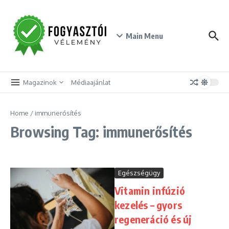
Skip to content
Main Menu
Magazinok
Médiaajánlat
Home
/
immunerősítés
Browsing Tag: immunerősítés
Egészségügy
Vitamin infúzió
kezelés – gyors
regeneráció és új