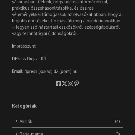
vásárlásban. Célunk, hogy hiteles információkkal,
praktikus összehasonlításokkal és őszinte
véleményekkel támogassuk az olvasókat abban, hogy a
legjobb döntéseket hozhassák meg a mindennapokban
– legyen szó háztartási eszközökről, szépségápolásról
vagy technológiai újdonságokról.
Impresszum:
DPress Digital Kft.
Email
: dpress [kukac] d2 [pont] hu
Kategóriák
Akciók
(4)
Baba-mama
(3)