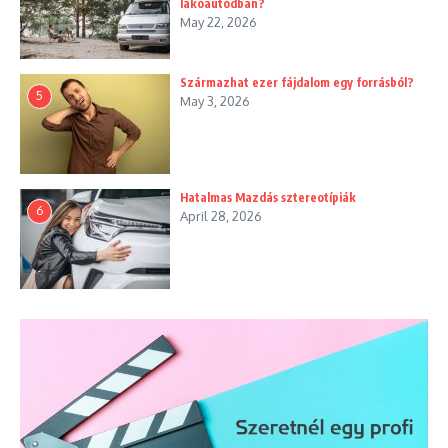
lakóautódban?
May 22, 2026
Származhat ezer fájdalom egy forrásból?
5
May 3, 2026
Hatalmas Mazdás sztereotípiák
6
April 28, 2026