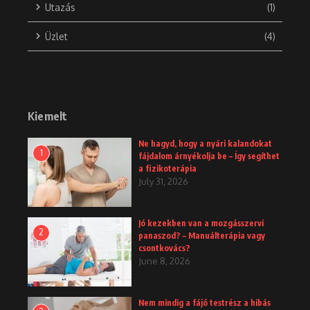
Utazás
(1)
Üzlet
(4)
Kiemelt
Ne hagyd, hogy a nyári kalandokat
1
fájdalom árnyékolja be – Így segíthet
a fizikoterápia
July 31, 2026
Jó kezekben van a mozgásszervi
2
panaszod? – Manuálterápia vagy
csontkovács?
June 8, 2026
Nem mindig a fájó testrész a hibás