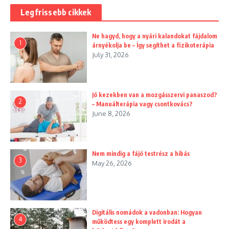
Legfrissebb cikkek
Ne hagyd, hogy a nyári kalandokat fájdalom
1
árnyékolja be – Így segíthet a fizikoterápia
July 31, 2026
Jó kezekben van a mozgásszervi panaszod?
2
– Manuálterápia vagy csontkovács?
June 8, 2026
Nem mindig a fájó testrész a hibás
3
May 26, 2026
Digitális nomádok a vadonban: Hogyan
4
működtess egy komplett irodát a