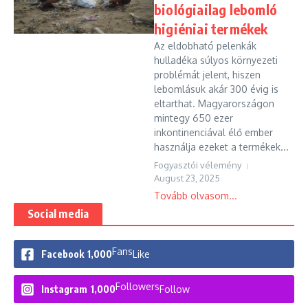
biológiailag lebomló
higiéniai termékek
Az eldobható pelenkák
hulladéka súlyos környezeti
problémát jelent, hiszen
lebomlásuk akár 300 évig is
eltarthat. Magyarországon
mintegy 650 ezer
inkontinenciával élő ember
használja ezeket a termékek...
Fogyasztói vélemény
August 23, 2025
Tovább olvasom...
Social media
Fans
Facebook
1,000
Like
Followers
Instagram
1,000
Follow