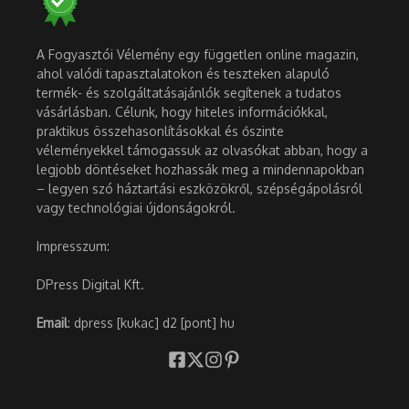
A Fogyasztói Vélemény egy független online magazin,
ahol valódi tapasztalatokon és teszteken alapuló
termék- és szolgáltatásajánlók segítenek a tudatos
vásárlásban. Célunk, hogy hiteles információkkal,
praktikus összehasonlításokkal és őszinte
véleményekkel támogassuk az olvasókat abban, hogy a
legjobb döntéseket hozhassák meg a mindennapokban
– legyen szó háztartási eszközökről, szépségápolásról
vagy technológiai újdonságokról.
Impresszum:
DPress Digital Kft.
Email
: dpress [kukac] d2 [pont] hu