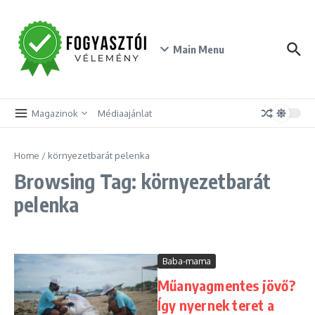
Skip to content
Main Menu
Magazinok
Médiaajánlat
Home
/
környezetbarát pelenka
Browsing Tag: környezetbarát
pelenka
Baba-mama
Műanyagmentes jövő?
Így nyernek teret a