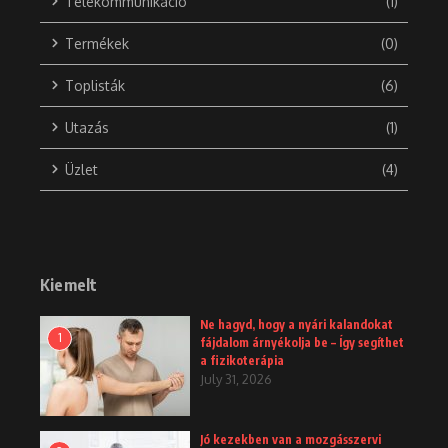
Telekommunikáció
(1)
Termékek
(0)
Toplisták
(6)
Utazás
(1)
Üzlet
(4)
Kiemelt
Ne hagyd, hogy a nyári kalandokat
1
fájdalom árnyékolja be – Így segíthet
a fizikoterápia
July 31, 2026
Jó kezekben van a mozgásszervi