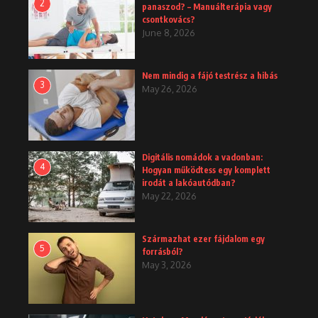
2
panaszod? – Manuálterápia vagy
csontkovács?
June 8, 2026
Nem mindig a fájó testrész a hibás
3
May 26, 2026
Digitális nomádok a vadonban:
4
Hogyan működtess egy komplett
irodát a lakóautódban?
May 22, 2026
Származhat ezer fájdalom egy
5
forrásból?
May 3, 2026