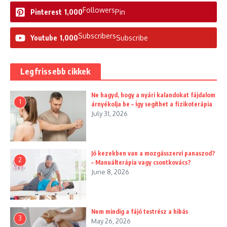
Followers
Pinterest
1,000
Pin
Subscribers
Youtube
1,000
Subscribe
Legfrissebb cikkek
Ne hagyd, hogy a nyári kalandokat fájdalom
1
árnyékolja be – Így segíthet a fizikoterápia
July 31, 2026
Jó kezekben van a mozgásszervi panaszod?
2
– Manuálterápia vagy csontkovács?
June 8, 2026
Nem mindig a fájó testrész a hibás
3
May 26, 2026