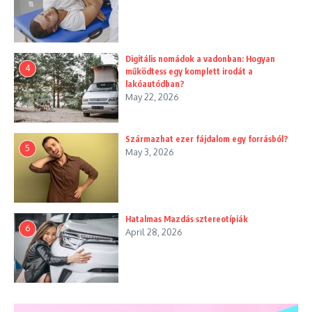
Digitális nomádok a vadonban: Hogyan
4
működtess egy komplett irodát a
lakóautódban?
May 22, 2026
Származhat ezer fájdalom egy forrásból?
5
May 3, 2026
Hatalmas Mazdás sztereotípiák
6
April 28, 2026