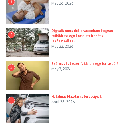
3
May 26, 2026
Digitális nomádok a vadonban: Hogyan
4
működtess egy komplett irodát a
lakóautódban?
May 22, 2026
Származhat ezer fájdalom egy forrásból?
5
May 3, 2026
Hatalmas Mazdás sztereotípiák
6
April 28, 2026