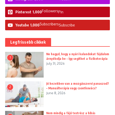
Followers
Pinterest
1,000
Pin
Subscribers
Youtube
1,000
Subscribe
Legfrissebb cikkek
Ne hagyd, hogy a nyári kalandokat fájdalom
1
árnyékolja be – Így segíthet a fizikoterápia
July 31, 2026
Jó kezekben van a mozgásszervi panaszod?
2
– Manuálterápia vagy csontkovács?
June 8, 2026
Nem mindig a fájó testrész a hibás