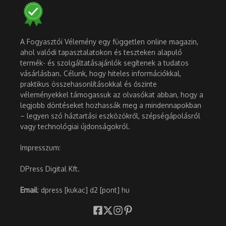
A Fogyasztói Vélemény egy független online magazin,
ahol valódi tapasztalatokon és teszteken alapuló
termék- és szolgáltatásajánlók segítenek a tudatos
vásárlásban. Célunk, hogy hiteles információkkal,
praktikus összehasonlításokkal és őszinte
véleményekkel támogassuk az olvasókat abban, hogy a
legjobb döntéseket hozhassák meg a mindennapokban
– legyen szó háztartási eszközökről, szépségápolásról
vagy technológiai újdonságokról.
Impresszum:
DPress Digital Kft.
Email
: dpress [kukac] d2 [pont] hu