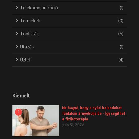
Telekommunikáció
(1)
Termékek
(0)
Toplisták
(6)
Utazás
(1)
Üzlet
(4)
Kiemelt
Ne hagyd, hogy a nyári kalandokat
1
fájdalom árnyékolja be – Így segíthet
a fizikoterápia
July 31, 2026