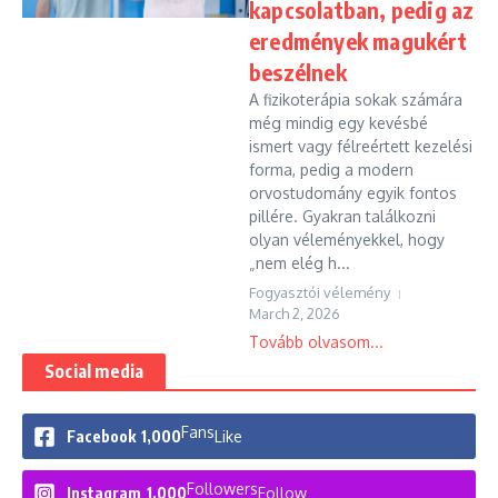
kapcsolatban, pedig az
eredmények magukért
beszélnek
A fizikoterápia sokak számára
még mindig egy kevésbé
ismert vagy félreértett kezelési
forma, pedig a modern
orvostudomány egyik fontos
pillére. Gyakran találkozni
olyan véleményekkel, hogy
„nem elég h...
Fogyasztói vélemény
March 2, 2026
Tovább olvasom...
Social media
Fans
Facebook
1,000
Like
Followers
Instagram
1,000
Follow