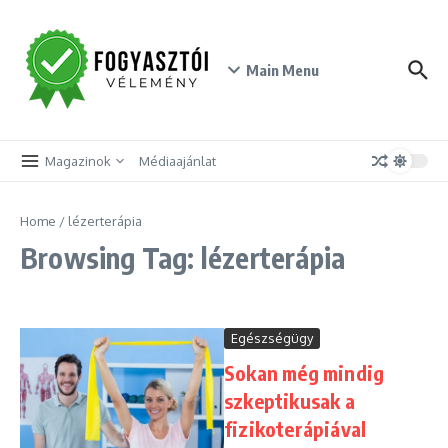
Skip to content
Main Menu
Magazinok
Médiaajánlat
Home
/
lézerterápia
Browsing Tag: lézerterápia
Egészségügy
Sokan még mindig
szkeptikusak a
fizikoterápiával