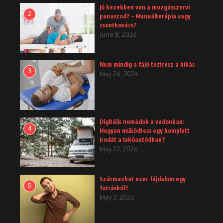
Jó kezekben van a mozgásszervi
2
panaszod? – Manuálterápia vagy
csontkovács?
June 8, 2026
Nem mindig a fájó testrész a hibás
3
May 26, 2026
Digitális nomádok a vadonban:
4
Hogyan működtess egy komplett
irodát a lakóautódban?
May 22, 2026
Származhat ezer fájdalom egy
5
forrásból?
May 3, 2026