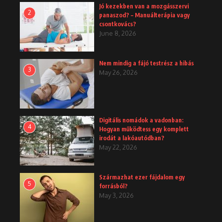
Jó kezekben van a mozgásszervi
2
panaszod? – Manuálterápia vagy
csontkovács?
June 8, 2026
Nem mindig a fájó testrész a hibás
3
May 26, 2026
Digitális nomádok a vadonban:
4
Hogyan működtess egy komplett
irodát a lakóautódban?
May 22, 2026
Származhat ezer fájdalom egy
5
forrásból?
May 3, 2026