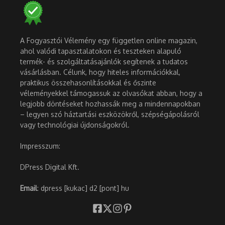
A Fogyasztói Vélemény egy független online magazin,
ahol valódi tapasztalatokon és teszteken alapuló
termék- és szolgáltatásajánlók segítenek a tudatos
vásárlásban. Célunk, hogy hiteles információkkal,
praktikus összehasonlításokkal és őszinte
véleményekkel támogassuk az olvasókat abban, hogy a
legjobb döntéseket hozhassák meg a mindennapokban
– legyen szó háztartási eszközökről, szépségápolásról
vagy technológiai újdonságokról.
Impresszum:
DPress Digital Kft.
Email
: dpress [kukac] d2 [pont] hu