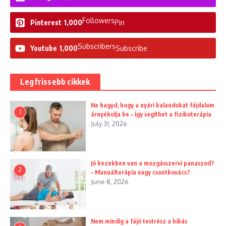
Followers
Pinterest
1,000
Pin
Subscribers
Youtube
1,000
Subscribe
Legfrissebb cikkek
Ne hagyd, hogy a nyári kalandokat fájdalom
1
árnyékolja be – Így segíthet a fizikoterápia
July 31, 2026
Jó kezekben van a mozgásszervi panaszod?
2
– Manuálterápia vagy csontkovács?
June 8, 2026
Nem mindig a fájó testrész a hibás