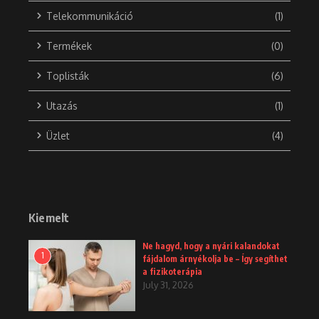
Telekommunikáció
(1)
Termékek
(0)
Toplisták
(6)
Utazás
(1)
Üzlet
(4)
Kiemelt
Ne hagyd, hogy a nyári kalandokat
1
fájdalom árnyékolja be – Így segíthet
a fizikoterápia
July 31, 2026