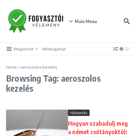
Skip to content
Main Menu
Magazinok
Médiaajánlat
Home
/
aeroszolos kezelés
Browsing Tag: aeroszolos
kezelés
Háztartás
Hogyan szabadulj meg
a német csótányoktól: