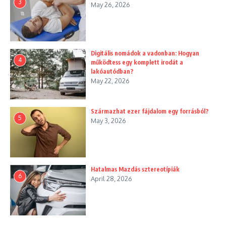
3
May 26, 2026
Digitális nomádok a vadonban: Hogyan
4
működtess egy komplett irodát a
lakóautódban?
May 22, 2026
Származhat ezer fájdalom egy forrásból?
5
May 3, 2026
Hatalmas Mazdás sztereotípiák
6
April 28, 2026