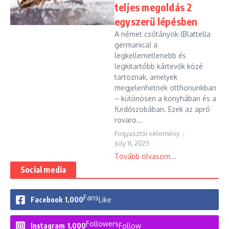
teljes megoldás 2
egyszerű lépésben
A német csótányok (Blattella
germanica) a
legkellemetlenebb és
legkitartóbb kártevők közé
tartoznak, amelyek
megjelenhetnek otthonunkban
– különösen a konyhában és a
fürdőszobában. Ezek az apró
rovaro...
Fogyasztói vélemény
July 11, 2025
Tovább olvasom...
Social media
Fans
Facebook
1,000
Like
Followers
Instagram
1,000
Follow