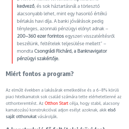
kedvező
, és sok háztartásnál a törlesztő
alacsonyabb lehet, mint egy hasonló értékű
bérlakás havi díja. A banki jóváírások pedig
tényleges, azonnali pénzügyi előnyt adnak –
200–360 ezer forintos
egyszeri visszatérítésről
beszélünk, feltételek teljesülése mellett” –
mondta
Csongrádi Richárd, a Banknavigator
pénzügyi szakértője
.
Miért fontos a program?
Az elmúlt években a lakásárak emelkedése és a 6–8% körüli
piaci hitelkamatok sok család számára tette elérhetetlenné az
otthonteremtést. Az
Otthon Start
célja, hogy stabil, alacsony
kamatozású konstrukcióval adjon esélyt azoknak, akik
első
saját otthonukat
vásárolják.