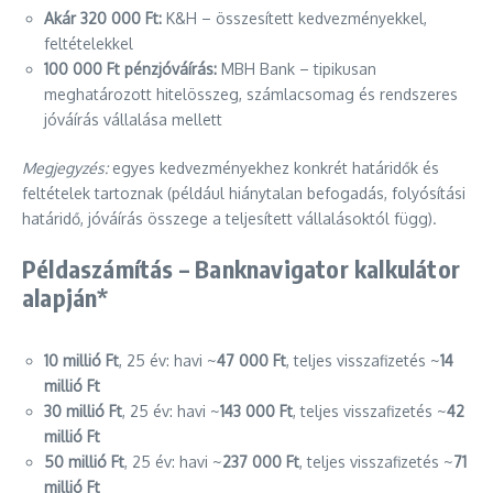
Akár 320 000 Ft:
K&H – összesített kedvezményekkel,
feltételekkel
100 000 Ft pénzjóváírás:
MBH Bank – tipikusan
meghatározott hitelösszeg, számlacsomag és rendszeres
jóváírás vállalása mellett
Megjegyzés:
egyes kedvezményekhez konkrét határidők és
feltételek tartoznak (például hiánytalan befogadás, folyósítási
határidő, jóváírás összege a teljesített vállalásoktól függ).
Példaszámítás – Banknavigator kalkulátor
alapján*
10 millió Ft
, 25 év: havi ~
47 000 Ft
, teljes visszafizetés ~
14
millió Ft
30 millió Ft
, 25 év: havi ~
143 000 Ft
, teljes visszafizetés ~
42
millió Ft
50 millió Ft
, 25 év: havi ~
237 000 Ft
, teljes visszafizetés ~
71
millió Ft