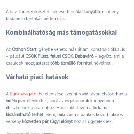
A havi törlesztőrészlet sok esetben
alacsonyabb
, mint egy
budapesti bérlakás bérleti díja.
Kombinálhatóság más támogatásokkal
Az
Otthon Start
igénybe vehető más állami konstrukciókkal is
– például
CSOK Plusz
,
falusi CSOK
,
Babaváró
– együtt, ami a
családok mozgásterét
több tízmillió forinttal
növelheti.
Várható piaci hatások
A
Banknavigator.hu
elemzése szerint rövid távon elsősorban a
vidéki piac
élénkülhet, ahol az ingatlanárak könnyebben
illeszkednek a plafonhoz. Hosszabb távon a fix kamat
kiszámítható terhet
jelent, miközben a bankok közötti akciós
verseny
közvetlen pénzügyi előnyt
hoz az ügyfeleknek.
Megjegyzések/Jogi nyilatkozat: