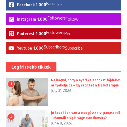
Fans
Facebook
1,000
Like
Followers
Instagram
1,000
Follow
Followers
Pinterest
1,000
Pin
Subscribers
Youtube
1,000
Subscribe
Legfrissebb cikkek
Ne hagyd, hogy a nyári kalandokat fájdalom
1
árnyékolja be – Így segíthet a fizikoterápia
July 31, 2026
Jó kezekben van a mozgásszervi panaszod?
2
– Manuálterápia vagy csontkovács?
June 8, 2026