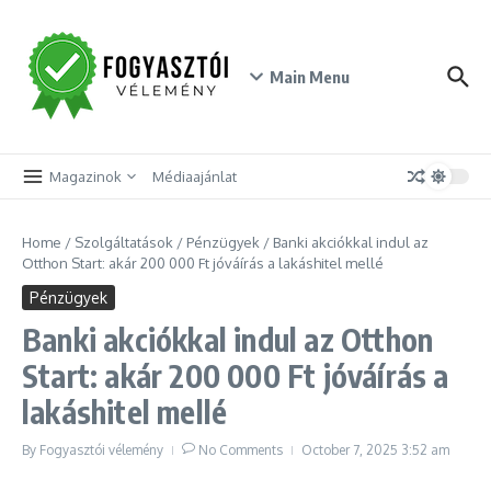
Skip to content
Main Menu
Magazinok
Médiaajánlat
Home
/
Szolgáltatások
/
Pénzügyek
/
Banki akciókkal indul az
Otthon Start: akár 200 000 Ft jóváírás a lakáshitel mellé
Pénzügyek
Banki akciókkal indul az Otthon
Start: akár 200 000 Ft jóváírás a
lakáshitel mellé
By
Fogyasztói vélemény
No Comments
October 7, 2025
3:52 am