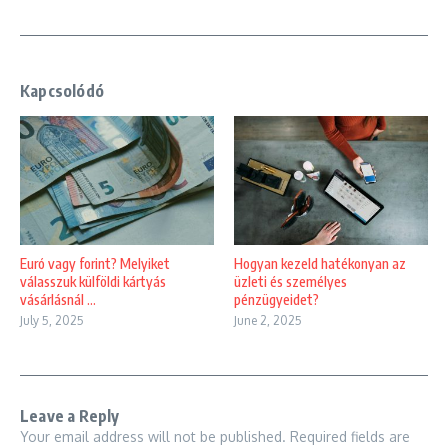
Kapcsolódó
Euró vagy forint? Melyiket
Hogyan kezeld hatékonyan az
válasszuk külföldi kártyás
üzleti és személyes
vásárlásnál ...
pénzügyeidet?
July 5, 2025
June 2, 2025
Leave a Reply
Your email address will not be published.
Required fields are