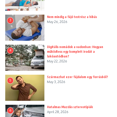
Nem mindig a fájó testrész a hibás
3
May 26, 2026
Digitális nomádok a vadonban: Hogyan
4
működtess egy komplett irodát a
lakóautódban?
May 22, 2026
Származhat ezer fájdalom egy forrásból?
5
May 3, 2026
Hatalmas Mazdás sztereotípiák
6
April 28, 2026