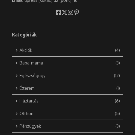
Email
: dpress [kukac] d2 [pont] hu
Kategóriák
Akciók
(4)
Baba-mama
(3)
Egészségügy
(12)
Étterem
(1)
Háztartás
(6)
Otthon
(5)
Pénzügyek
(3)