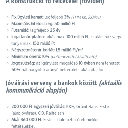
A konstrukció fő feltételei (röviden)
Fix ügyleti kamat:
legfeljebb
3%
(THM kb. 3,04%)
Maximális hitelösszeg:
50 millió Ft
Futamidő:
legfeljebb
25 év
Ingatlanár-plafon:
lakás max.
100 millió Ft
, családi ház vagy
tanya max.
150 millió Ft
Négyzetméterár-korlát:
1,5 millió Ft/m²
Minimum önerő:
10%
(pótfedezettel kiváltható)
Jogosultság:
az igénylést megelőző
10 évben
nem lehetett
50%
-nál nagyobb arányú belterületi lakástulajdon
Jóváírási verseny a bankok között
(aktuális
kommunikáció alapján)
200 000 Ft egyszeri jóváírás:
K&H, Gránit Bank, Erste
(alapjóváírás), CIB, Raiffeisen
Akár 360 000 Ft:
Erste – halmozható elemekkel,
feltételekkel