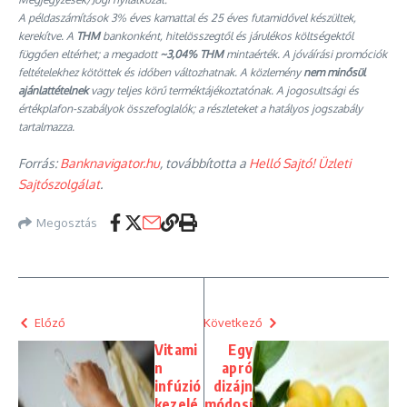
A példaszámítások 3% éves kamattal és 25 éves futamidővel készültek,
kerekítve. A
THM
bankonként, hitelösszegtől és járulékos költségektől
függően eltérhet; a megadott
~3,04% THM
mintaérték. A jóváírási promóciók
feltételekhez kötöttek és időben változhatnak. A közlemény
nem minősül
ajánlattételnek
vagy teljes körű terméktájékoztatónak. A jogosultsági és
értékplafon-szabályok összefoglalók; a részleteket a hatályos jogszabály
tartalmazza.
Forrás:
Banknavigator.hu
, továbbította a
Helló Sajtó! Üzleti
Sajtószolgálat
.
Megosztás
Előző
Következő
Vitami
Egy
n
apró
infúzió
dizájn
kezelé
módosí