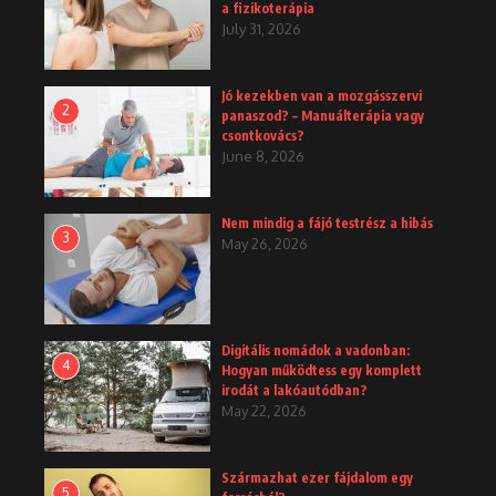
a fizikoterápia
July 31, 2026
Jó kezekben van a mozgásszervi
2
panaszod? – Manuálterápia vagy
csontkovács?
June 8, 2026
Nem mindig a fájó testrész a hibás
3
May 26, 2026
Digitális nomádok a vadonban:
4
Hogyan működtess egy komplett
irodát a lakóautódban?
May 22, 2026
Származhat ezer fájdalom egy
5