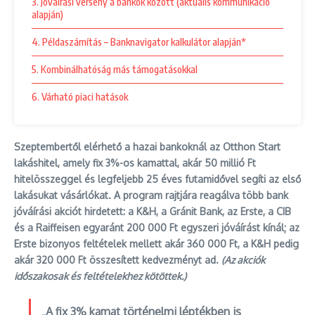
3. Jóváírási verseny a bankok között (aktuális kommunikáció
alapján)
4. Példaszámítás – Banknavigator kalkulátor alapján*
5. Kombinálhatóság más támogatásokkal
6. Várható piaci hatások
Szeptembertől elérhető a hazai bankoknál az Otthon Start
lakáshitel, amely fix 3%-os kamattal, akár 50 millió Ft
hitelösszeggel és legfeljebb 25 éves futamidővel segíti az első
lakásukat vásárlókat. A program rajtjára reagálva több bank
jóváírási akciót hirdetett: a K&H, a Gránit Bank, az Erste, a CIB
és a Raiffeisen egyaránt 200 000 Ft egyszeri jóváírást kínál; az
Erste bizonyos feltételek mellett akár 360 000 Ft, a K&H pedig
akár 320 000 Ft összesített kedvezményt ad.
(Az akciók
időszakosak és feltételekhez kötöttek.)
„
A fix 3% kamat történelmi léptékben is