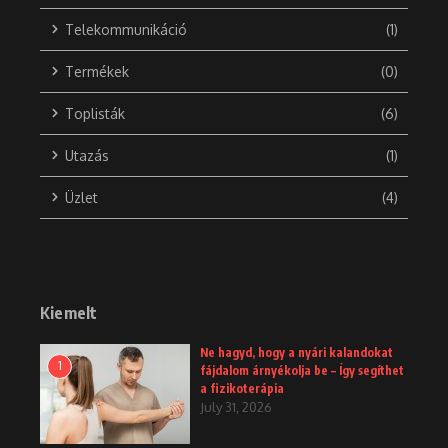
Telekommunikáció
(1)
Termékek
(0)
Toplisták
(6)
Utazás
(1)
Üzlet
(4)
Kiemelt
Ne hagyd, hogy a nyári kalandokat
1
fájdalom árnyékolja be – Így segíthet
a fizikoterápia
July 31, 2026