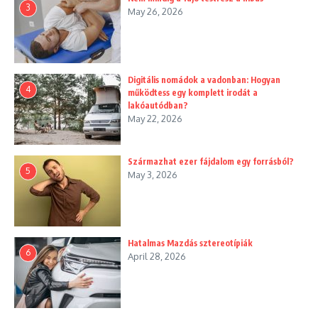
3
May 26, 2026
Digitális nomádok a vadonban: Hogyan
4
működtess egy komplett irodát a
lakóautódban?
May 22, 2026
Származhat ezer fájdalom egy forrásból?
5
May 3, 2026
Hatalmas Mazdás sztereotípiák
6
April 28, 2026