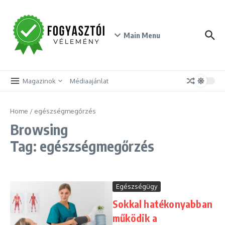
Skip to content
Main Menu
Magazinok
Médiaajánlat
Home
/
egészségmegőrzés
Browsing
Tag: egészségmegőrzés
Egészségügy
Sokkal hatékonyabban
működik a