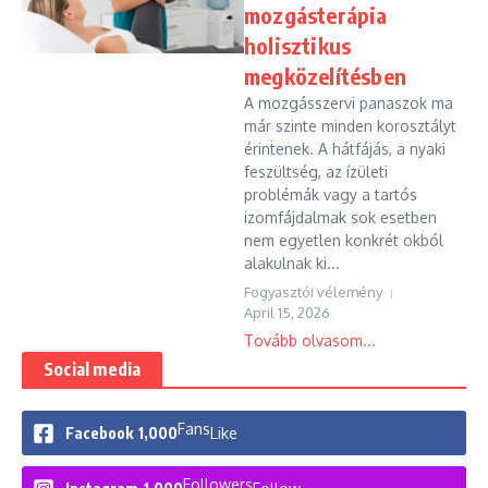
mozgásterápia
holisztikus
megközelítésben
A mozgásszervi panaszok ma
már szinte minden korosztályt
érintenek. A hátfájás, a nyaki
feszültség, az ízületi
problémák vagy a tartós
izomfájdalmak sok esetben
nem egyetlen konkrét okból
alakulnak ki...
Fogyasztói vélemény
April 15, 2026
Tovább olvasom...
Social media
Fans
Facebook
1,000
Like
Followers