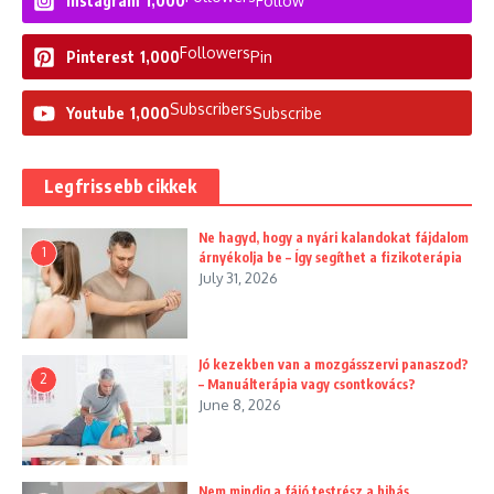
Instagram
1,000
Follow
Followers
Pinterest
1,000
Pin
Subscribers
Youtube
1,000
Subscribe
Legfrissebb cikkek
Ne hagyd, hogy a nyári kalandokat fájdalom
1
árnyékolja be – Így segíthet a fizikoterápia
July 31, 2026
Jó kezekben van a mozgásszervi panaszod?
2
– Manuálterápia vagy csontkovács?
June 8, 2026
Nem mindig a fájó testrész a hibás