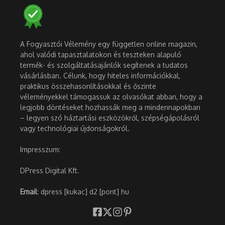
A Fogyasztói Vélemény egy független online magazin,
ahol valódi tapasztalatokon és teszteken alapuló
termék- és szolgáltatásajánlók segítenek a tudatos
vásárlásban. Célunk, hogy hiteles információkkal,
praktikus összehasonlításokkal és őszinte
véleményekkel támogassuk az olvasókat abban, hogy a
legjobb döntéseket hozhassák meg a mindennapokban
– legyen szó háztartási eszközökről, szépségápolásról
vagy technológiai újdonságokról.
Impresszum:
DPress Digital Kft.
Email
: dpress [kukac] d2 [pont] hu