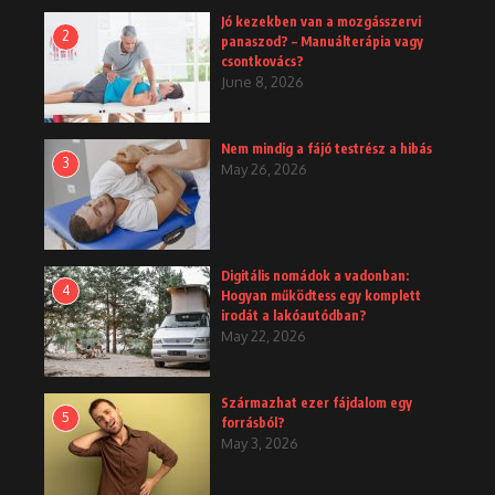
Jó kezekben van a mozgásszervi
2
panaszod? – Manuálterápia vagy
csontkovács?
June 8, 2026
Nem mindig a fájó testrész a hibás
3
May 26, 2026
Digitális nomádok a vadonban:
4
Hogyan működtess egy komplett
irodát a lakóautódban?
May 22, 2026
Származhat ezer fájdalom egy
5
forrásból?
May 3, 2026