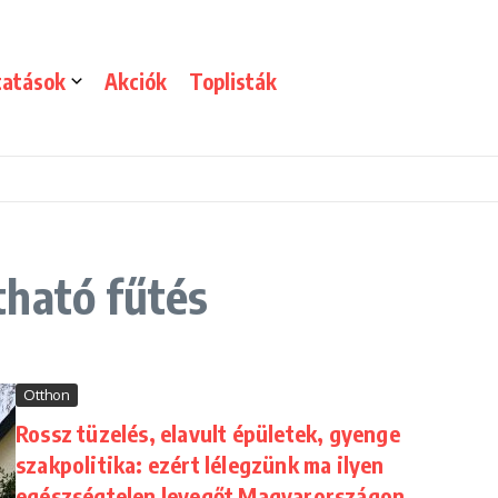
tatások
Akciók
Toplisták
tható fűtés
Otthon
Rossz tüzelés, elavult épületek, gyenge
szakpolitika: ezért lélegzünk ma ilyen
egészségtelen levegőt Magyarországon