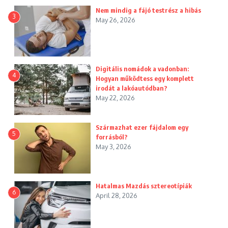
Nem mindig a fájó testrész a hibás
3
May 26, 2026
Digitális nomádok a vadonban:
4
Hogyan működtess egy komplett
irodát a lakóautódban?
May 22, 2026
Származhat ezer fájdalom egy
5
forrásból?
May 3, 2026
Hatalmas Mazdás sztereotípiák
6
April 28, 2026