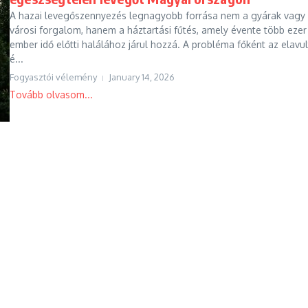
A hazai levegőszennyezés legnagyobb forrása nem a gyárak vagy
városi forgalom, hanem a háztartási fűtés, amely évente több ezer
ember idő előtti halálához járul hozzá. A probléma főként az elavul
é...
Fogyasztói vélemény
January 14, 2026
Tovább olvasom...