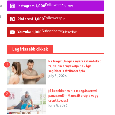
Followers
 a
Instagram
1,000
Follow
t
Followers
Pinterest
1,000
Pin
Subscribers
Youtube
1,000
Subscribe
Legfrissebb cikkek
Ne hagyd, hogy a nyári kalandokat
1
fájdalom árnyékolja be – Így
segíthet a fizikoterápia
July 31, 2026
Jó kezekben van a mozgásszervi
2
panaszod? – Manuálterápia vagy
csontkovács?
June 8, 2026