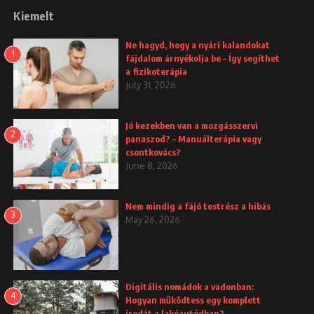
Kiemelt
Ne hagyd, hogy a nyári kalandokat
1
fájdalom árnyékolja be – Így segíthet
a fizikoterápia
July 31, 2026
Jó kezekben van a mozgásszervi
2
panaszod? – Manuálterápia vagy
csontkovács?
June 8, 2026
Nem mindig a fájó testrész a hibás
3
May 26, 2026
Digitális nomádok a vadonban:
4
Hogyan működtess egy komplett
irodát a lakóautódban?