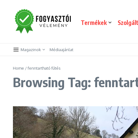
Skip to content
Termékek
Szolgál
Magazinok
Médiaajánlat
Home
/
fenntartható fűtés
Browsing Tag: fenntar