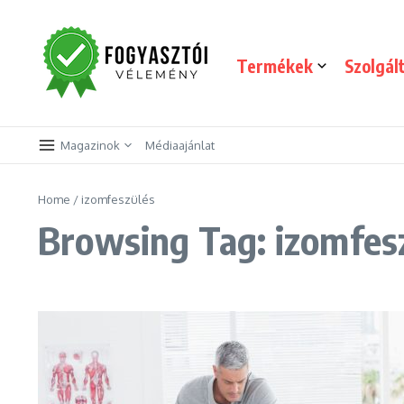
Skip to content
Termékek
Szolgál
Magazinok
Médiaajánlat
Home
/
izomfeszülés
Browsing Tag: izomfes