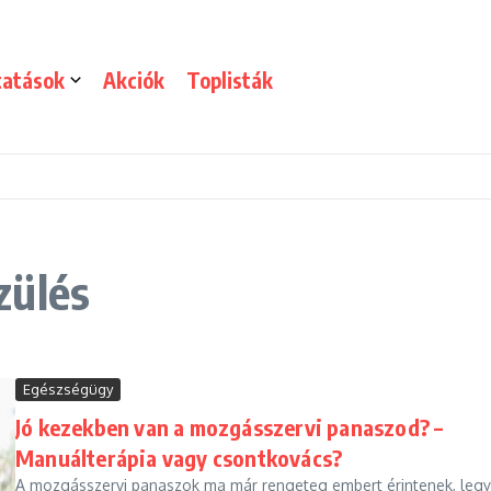
tatások
Akciók
Toplisták
zülés
Egészségügy
Jó kezekben van a mozgásszervi panaszod? –
Manuálterápia vagy csontkovács?
A mozgásszervi panaszok ma már rengeteg embert érintenek, leg