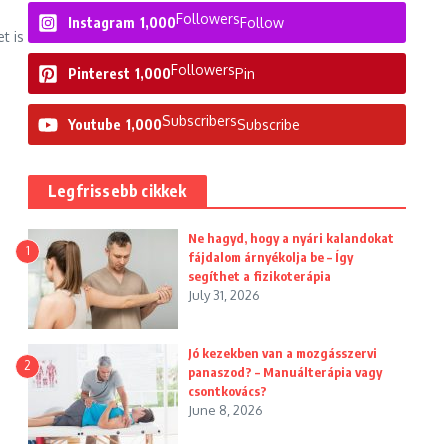
Followers
Instagram
1,000
Follow
t is
Followers
Pinterest
1,000
Pin
Subscribers
Youtube
1,000
Subscribe
Legfrissebb cikkek
Ne hagyd, hogy a nyári kalandokat
1
fájdalom árnyékolja be – Így
segíthet a fizikoterápia
July 31, 2026
Jó kezekben van a mozgásszervi
2
panaszod? – Manuálterápia vagy
csontkovács?
June 8, 2026