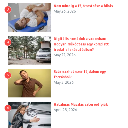
Nem mindig a fájó testrész a hibás
3
May 26, 2026
Digitális nomádok a vadonban:
4
Hogyan működtess egy komplett
irodát a lakóautódban?
May 22, 2026
Származhat ezer fájdalom egy
5
forrásból?
May 3, 2026
Hatalmas Mazdás sztereotípiák
6
April 28, 2026