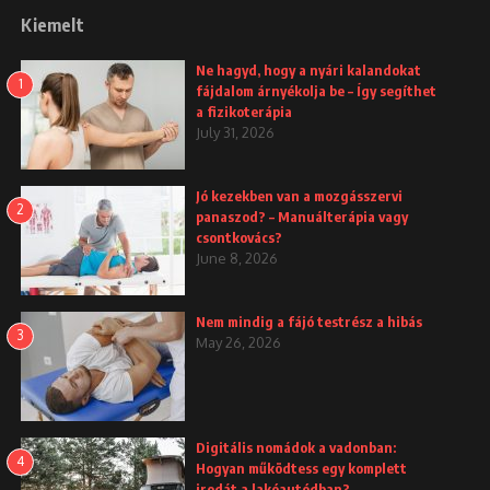
Kiemelt
Ne hagyd, hogy a nyári kalandokat
1
fájdalom árnyékolja be – Így segíthet
a fizikoterápia
July 31, 2026
Jó kezekben van a mozgásszervi
2
panaszod? – Manuálterápia vagy
csontkovács?
June 8, 2026
Nem mindig a fájó testrész a hibás
3
May 26, 2026
Digitális nomádok a vadonban:
4
Hogyan működtess egy komplett
irodát a lakóautódban?