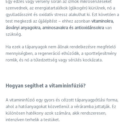
Egy edzés vagy verseny során az izmok mikrosérüléseket
szenvednek, az energiatartalékok (glikogén) kiürülnek, nő a
gyulladásszint és oxidatív stressz alakulhat ki. Ezt követően a
test megkezdi az újjáépítést – ehhez azonban
vitaminokra,
ásványi anyagokra, aminosavakra és antioxidánsokra
van
szükség.
Ha ezek a tápanyagok nem állnak rendelkezésre megfelelő
mennyiségben, a regeneráció elhúzódik, a sportteljesítmény
romlik, és nő a túledzettség vagy sérülés kockázata.
Hogyan segíthet a vitamininfúzió?
A vitamininfúzió egy gyors és célzott tápanyagpótlási forma,
ahol a hatóanyagokat közvetlenül a véráramba juttatják. Ez
különösen hatékony azok számára, akik rendszeresen,
intenzíven terhelik a testüket.