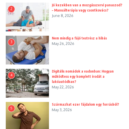
Jó kezekben van a mozgásszervi panaszod?
2
– Manuálterápia vagy csontkovács?
June 8, 2026
Nem mindig a fájó testrész a hibás
3
May 26, 2026
Digitális nomádok a vadonban: Hogyan
4
működtess egy komplett irodát a
lakóautódban?
May 22, 2026
Származhat ezer fájdalom egy forrásból?
5
May 3, 2026