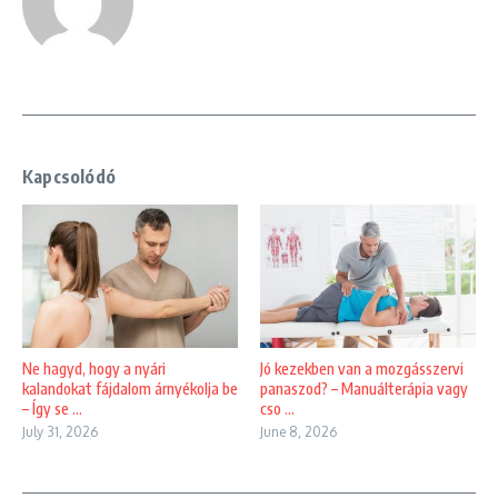
Kapcsolódó
Ne hagyd, hogy a nyári
Jó kezekben van a mozgásszervi
kalandokat fájdalom árnyékolja be
panaszod? – Manuálterápia vagy
– Így se ...
cso ...
July 31, 2026
June 8, 2026