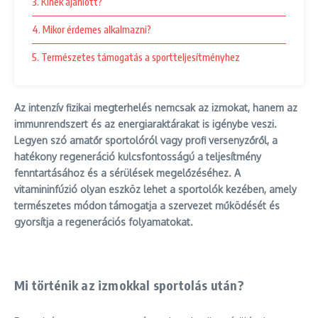
3. Kinek ajánlott?
4. Mikor érdemes alkalmazni?
5. Természetes támogatás a sportteljesítményhez
Az intenzív fizikai megterhelés nemcsak az izmokat, hanem az
immunrendszert és az energiaraktárakat is igénybe veszi.
Legyen szó amatőr sportolóról vagy profi versenyzőről, a
hatékony regeneráció kulcsfontosságú a teljesítmény
fenntartásához és a sérülések megelőzéséhez. A
vitamininfúzió olyan eszköz lehet a sportolók kezében, amely
természetes módon támogatja a szervezet működését és
gyorsítja a regenerációs folyamatokat.
Mi történik az izmokkal sportolás után?