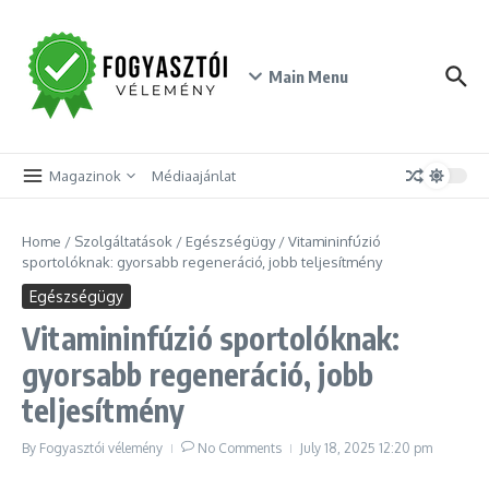
Skip to content
Main Menu
Magazinok
Médiaajánlat
Home
/
Szolgáltatások
/
Egészségügy
/
Vitamininfúzió
sportolóknak: gyorsabb regeneráció, jobb teljesítmény
Egészségügy
Vitamininfúzió sportolóknak:
gyorsabb regeneráció, jobb
teljesítmény
By
Fogyasztói vélemény
No Comments
July 18, 2025
12:20 pm