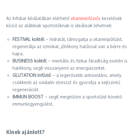
Az Infubar kínálatában elérhető
vitamininfúziós
kezelések
közül az alábbiak sportolóknak is ideálisak lehetnek:
FESTIVAL koktél
– hidratál, támogatja a vitaminpótlást,
regenerálja az izmokat, jótékony hatással van a bőrre és
hajra.
BUSINESS koktél
– mentális és fizikai fáradtság esetén is
hatékony, segít visszanyerni az energiaszintet.
GLUTATION infúzió
– a legerősebb antioxidáns, amely
csökkenti az oxidatív stresszt és gyorsítja a sejtszintű
regenerációt.
IMMUN BOOST
– segít megelőzni a sportolást követő
immunlegyengülést.
Kinek ajánlott?