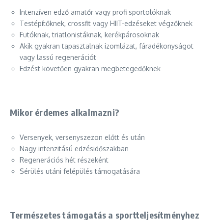
Intenzíven edző amatőr vagy profi sportolóknak
Testépítőknek, crossfit vagy HIIT-edzéseket végzőknek
Futóknak, triatlonistáknak, kerékpárosoknak
Akik gyakran tapasztalnak izomlázat, fáradékonyságot
vagy lassú regenerációt
Edzést követően gyakran megbetegedőknek
Mikor érdemes alkalmazni?
Versenyek, versenyszezon előtt és után
Nagy intenzitású edzésidőszakban
Regenerációs hét részeként
Sérülés utáni felépülés támogatására
Természetes támogatás a sportteljesítményhez