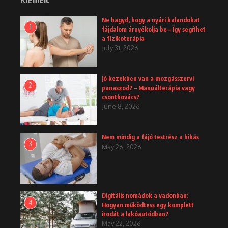
Ne hagyd, hogy a nyári kalandokat
1
fájdalom árnyékolja be – Így segíthet
a fizikoterápia
July 31, 2026
Jó kezekben van a mozgásszervi
2
panaszod? – Manuálterápia vagy
csontkovács?
June 8, 2026
Nem mindig a fájó testrész a hibás
3
May 26, 2026
Digitális nomádok a vadonban:
4
Hogyan működtess egy komplett
irodát a lakóautódban?
May 22, 2026