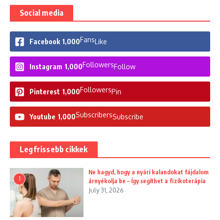
Social media
Fans
Facebook
1,000
Like
Followers
Instagram
1,000
Follow
Followers
Pinterest
1,000
Pin
Subscribers
Youtube
1,000
Subscribe
Legfrissebb cikkek
Ne hagyd, hogy a nyári kalandokat fájdalom
1
árnyékolja be – Így segíthet a fizikoterápia
July 31, 2026