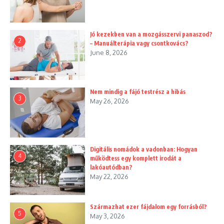
Jó kezekben van a mozgásszervi panaszod?
2
– Manuálterápia vagy csontkovács?
June 8, 2026
Nem mindig a fájó testrész a hibás
3
May 26, 2026
Digitális nomádok a vadonban: Hogyan
4
működtess egy komplett irodát a
lakóautódban?
May 22, 2026
Származhat ezer fájdalom egy forrásból?
5
May 3, 2026