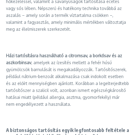
hőkezeléssel, valamint a savanyúságok tartósítása ecetes
vagy sós lében. Népszerű és hatékony technika továbbá az
aszalás – amely során a termék víztartalma csökken –,
valamint a fagyasztás, amely minimális mértékben változtatja
meg az élelmiszerek szerkezetét.
Házi tartósításra használható a citromsav, a borkősav és az
aszkorbinsav
, amelyek az ízesítés mellett a fehér húsú
gyümölcsök barnulását is megakadályozzák. Tartósítószerek,
például nátrium-benzoát alkalmazása csak indokolt esetben
és az előírt mennyiségben ajánlott. Korábban a legelterjedtebb
tartósítószer a szalicil volt, azonban ismert egészségkárosító
hatásai miatt (például allergia, asztma, gyomorfekély) már
nem engedélyezett a használata.
A biztonságos tartósítás egyik legfontosabb feltétele a