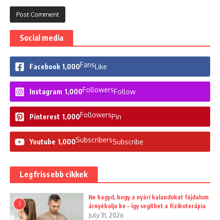
Social media
Fans
Facebook
1,000
Like
Followers
Instagram
1,000
Follow
Followers
Pinterest
1,000
Pin
Subscribers
Youtube
1,000
Subscribe
Legfrissebb cikkek
Ne hagyd, hogy a nyári kalandokat fájdalom
1
árnyékolja be – Így segíthet a fizikoterápia
July 31, 2026