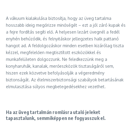
A vákuum kialakulása biztosítja, hogy az üveg tartalma
hosszabb ideig megőrizze minőségét – ezt a jól záró kupak és
a fejre fordítás segíti elő. A helyesen lezárt üvegnél a fedél
enyhén behúzódik, és felnyitáskor jellegzetes halk pattanó
hangot ad. A feldolgozáskor minden esetben kizárólag tiszta
kézzel, megfelelően megtisztított eszközökkel és
munkafelületen dolgozzunk. Ne feledkezzünk meg a
konyharuhák, kanalak, merőeszközök tisztaságáról sem,
hiszen ezek közvetve befolyásolják a végeredmény
biztonságát. Az élelmiszerbiztonsági szabályok betartásának
elmulasztása súlyos megbetegedésekhez vezethet.
Ha az üveg tartalmán romlásra utaló jeleket
tapasztalunk, semmiképpen ne fogyasszuk el.