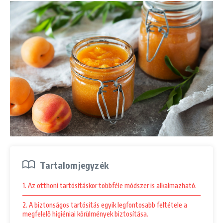
Tartalomjegyzék
1. Az otthoni tartósításkor többféle módszer is alkalmazható.
2. A biztonságos tartósítás egyik legfontosabb feltétele a
megfelelő higiéniai körülmények biztosítása.