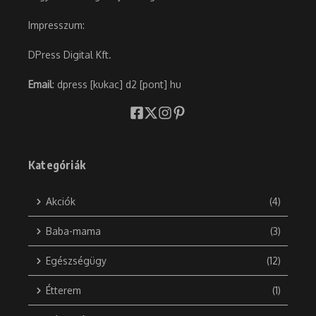
Impresszum:
DPress Digital Kft.
Email
: dpress [kukac] d2 [pont] hu
Kategóriák
Akciók
(4)
Baba-mama
(3)
Egészségügy
(12)
Étterem
(1)