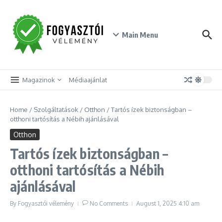
Skip to content
Main Menu
Magazinok
Médiaajánlat
Home
/
Szolgáltatások
/
Otthon
/
Tartós ízek biztonságban –
otthoni tartósítás a Nébih ajánlásával
Otthon
Tartós ízek biztonságban –
otthoni tartósítás a Nébih
ajánlásával
By
Fogyasztói vélemény
No Comments
August 1, 2025
4:10 am