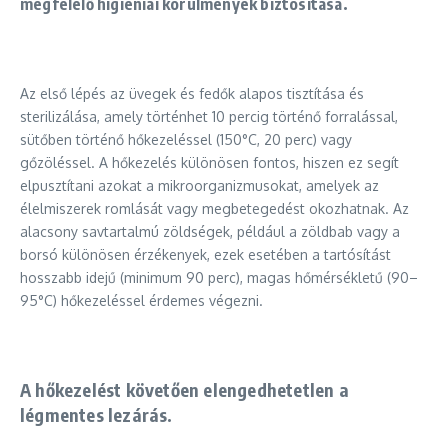
megfelelő higiéniai körülmények biztosítása.
Az első lépés az üvegek és fedők alapos tisztítása és
sterilizálása, amely történhet 10 percig történő forralással,
sütőben történő hőkezeléssel (150°C, 20 perc) vagy
gőzöléssel. A hőkezelés különösen fontos, hiszen ez segít
elpusztítani azokat a mikroorganizmusokat, amelyek az
élelmiszerek romlását vagy megbetegedést okozhatnak. Az
alacsony savtartalmú zöldségek, például a zöldbab vagy a
borsó különösen érzékenyek, ezek esetében a tartósítást
hosszabb idejű (minimum 90 perc), magas hőmérsékletű (90–
95°C) hőkezeléssel érdemes végezni.
A hőkezelést követően elengedhetetlen a
légmentes lezárás.