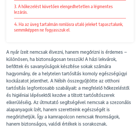
3. A hőkezelést követően elengedhetetlen a légmentes
lezárás.
4. Ha az üveg tartalmán romlásra utaló jeleket tapasztalunk,
semmiképpen ne fogyasszuk el.
A nyár ízeit nemcsak élvezni, hanem megőrizni is érdemes –
különösen, ha biztonságosan tesszük! A házi lekvárok,
befőttek és savanyúságok készítése sokak számára
hagyomány, de a helytelen tartósítás komoly egészségügyi
kockázatot jelenthet. A Nébih összegyűjtötte az otthoni
tartósítás legfontosabb szabályait: a megfelelő hőkezeléstől
és higiéniai lépésektől kezdve a tiltott tartósítószerek
elkerüléséig. Az útmutató segítségével nemcsak a szezonális
alapanyagok ízét, hanem szeretteink egészségét is
megőrizhetjük. Így a kamrapolcon nemcsak finomságok,
hanem biztonságos, valódi értékek is sorakoznak.