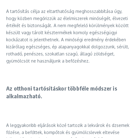
A tartósítás célja az eltarthatóság meghosszabbítása úgy,
hogy közben megőrizzük az élelmiszerek minőségét, élvezeti
értékét és biztonságát. A nem megfelelő körülmények között
készült vagy tárolt késztermékek komoly egészségügyi
kockázatot is jelenthetnek. A minőségi eredmény érdekében
kizárólag egészséges, ép alapanyagokkal dolgozzunk, sérült,
rothadó, penészes, szokatlan szagú, állagú zöldséget,
gyümölcsöt ne használjunk a befőzéshez.
Az otthoni tartósításkor többféle módszer is
alkalmazható.
A leggyakoribb eljárások közé tartozik a lekvárok és dzsemek
főzése, a befőttek, kompótok és gyümölcslevek eltevése