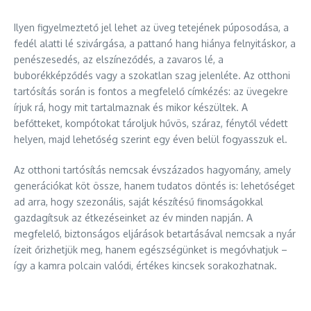
Ilyen figyelmeztető jel lehet az üveg tetejének púposodása, a
fedél alatti lé szivárgása, a pattanó hang hiánya felnyitáskor, a
penészesedés, az elszíneződés, a zavaros lé, a
buborékképződés vagy a szokatlan szag jelenléte. Az otthoni
tartósítás során is fontos a megfelelő címkézés: az üvegekre
írjuk rá, hogy mit tartalmaznak és mikor készültek. A
befőtteket, kompótokat tároljuk hűvös, száraz, fénytől védett
helyen, majd lehetőség szerint egy éven belül fogyasszuk el.
Az otthoni tartósítás nemcsak évszázados hagyomány, amely
generációkat köt össze, hanem tudatos döntés is: lehetőséget
ad arra, hogy szezonális, saját készítésű finomságokkal
gazdagítsuk az étkezéseinket az év minden napján. A
megfelelő, biztonságos eljárások betartásával nemcsak a nyár
ízeit őrizhetjük meg, hanem egészségünket is megóvhatjuk –
így a kamra polcain valódi, értékes kincsek sorakozhatnak.