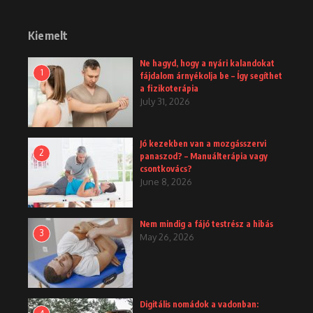
Kiemelt
Ne hagyd, hogy a nyári kalandokat
1
fájdalom árnyékolja be – Így segíthet
a fizikoterápia
July 31, 2026
Jó kezekben van a mozgásszervi
2
panaszod? – Manuálterápia vagy
csontkovács?
June 8, 2026
Nem mindig a fájó testrész a hibás
3
May 26, 2026
Digitális nomádok a vadonban: