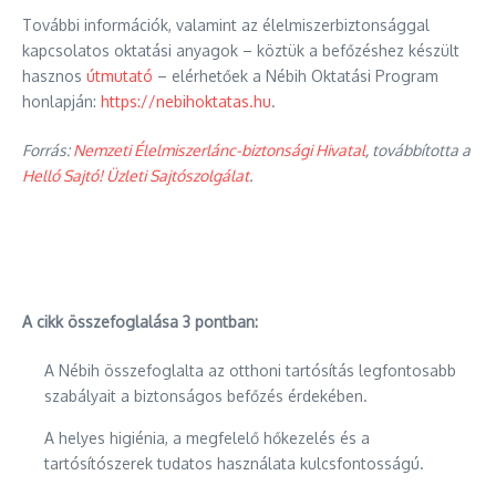
További információk, valamint az élelmiszerbiztonsággal
kapcsolatos oktatási anyagok – köztük a befőzéshez készült
hasznos
útmutató
– elérhetőek a Nébih Oktatási Program
honlapján:
https://nebihoktatas.hu
.
Forrás:
Nemzeti Élelmiszerlánc-biztonsági Hivatal
, továbbította a
Helló Sajtó! Üzleti Sajtószolgálat
.
A cikk összefoglalása 3 pontban:
A Nébih összefoglalta az otthoni tartósítás legfontosabb
szabályait a biztonságos befőzés érdekében.
A helyes higiénia, a megfelelő hőkezelés és a
tartósítószerek tudatos használata kulcsfontosságú.