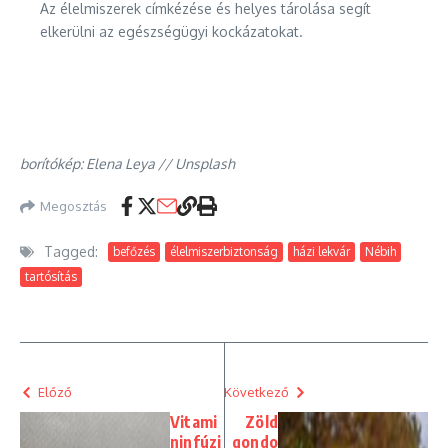
Az élelmiszerek címkézése és helyes tárolása segít
elkerülni az egészségügyi kockázatokat.
borítókép: Elena Leya // Unsplash
Megosztás
Tagged:
befőzés
élelmiszerbiztonság
házi lekvár
Nébih
tartósítás
Előző
Következő
Vitami
Zöld
ninfúzi
gondo