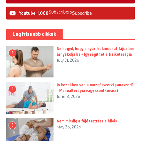
Subscribers
Youtube
1,000
Subscribe
Legfrissebb cikkek
Ne hagyd, hogy a nyári kalandokat fájdalom
1
árnyékolja be – Így segíthet a fizikoterápia
July 31, 2026
Jó kezekben van a mozgásszervi panaszod?
2
– Manuálterápia vagy csontkovács?
June 8, 2026
Nem mindig a fájó testrész a hibás
3
May 26, 2026