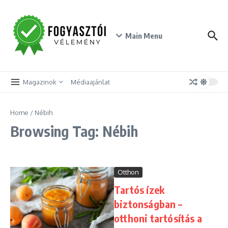
Skip to content
Main Menu
Magazinok
Médiaajánlat
Home
/
Nébih
Browsing Tag: Nébih
Otthon
Tartós ízek
biztonságban –
otthoni tartósítás a