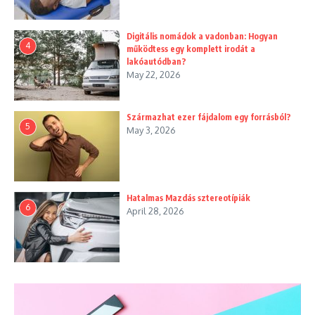
Digitális nomádok a vadonban: Hogyan
4
működtess egy komplett irodát a
lakóautódban?
May 22, 2026
Származhat ezer fájdalom egy forrásból?
5
May 3, 2026
Hatalmas Mazdás sztereotípiák
6
April 28, 2026