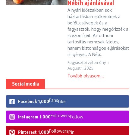
Nébih ajánlásával
A nyári időszakban sok
háztartásban előkerülnek a
befőttesüvegek és a
fagyasztók, hogy megőrizzék a
szezon ízeit. Az otthoni
tartósítás nemcsak ízletes,
hanem biztonságos eljárásokat
is igényel. A Néb...
Fogyasztói vélemény
August 1, 2025
Tovább olvasom...
Social media
Fans
Facebook
1,000
Like
Followers
Instagram
1,000
Follow
Followers
Pinterest
1,000
Pin