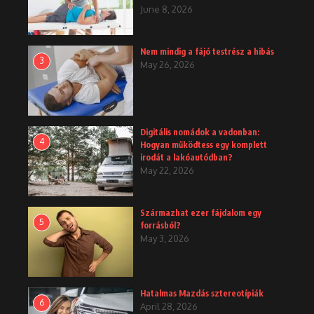
June 8, 2026
Nem mindig a fájó testrész a hibás
3
May 26, 2026
Digitális nomádok a vadonban:
4
Hogyan működtess egy komplett
irodát a lakóautódban?
May 22, 2026
Származhat ezer fájdalom egy
5
forrásból?
May 3, 2026
Hatalmas Mazdás sztereotípiák
6
April 28, 2026