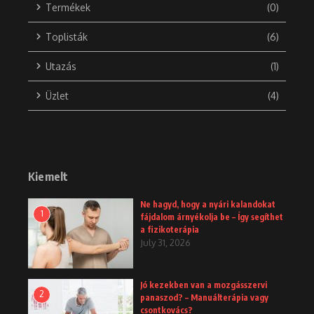
Termékek
(0)
Toplisták
(6)
Utazás
(1)
Üzlet
(4)
Kiemelt
Ne hagyd, hogy a nyári kalandokat
1
fájdalom árnyékolja be – Így segíthet
a fizikoterápia
July 31, 2026
Jó kezekben van a mozgásszervi
2
panaszod? – Manuálterápia vagy
csontkovács?