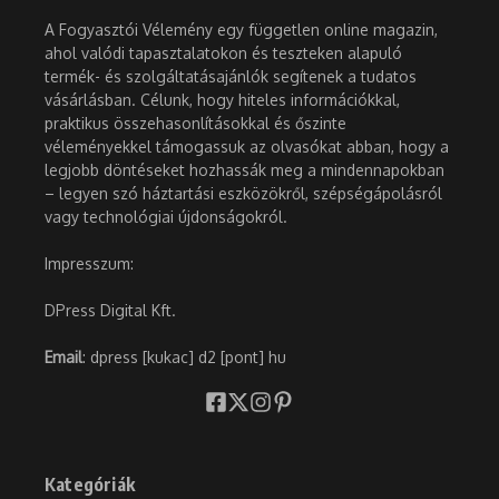
A Fogyasztói Vélemény egy független online magazin,
ahol valódi tapasztalatokon és teszteken alapuló
termék- és szolgáltatásajánlók segítenek a tudatos
vásárlásban. Célunk, hogy hiteles információkkal,
praktikus összehasonlításokkal és őszinte
véleményekkel támogassuk az olvasókat abban, hogy a
legjobb döntéseket hozhassák meg a mindennapokban
– legyen szó háztartási eszközökről, szépségápolásról
vagy technológiai újdonságokról.
Impresszum:
DPress Digital Kft.
Email
: dpress [kukac] d2 [pont] hu
Kategóriák