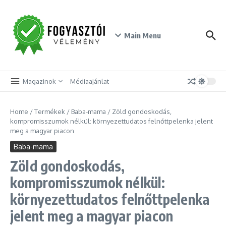
Skip to content
Main Menu
Magazinok
Médiaajánlat
Home
/
Termékek
/
Baba-mama
/
Zöld gondoskodás,
kompromisszumok nélkül: környezettudatos felnőttpelenka jelent
meg a magyar piacon
Baba-mama
Zöld gondoskodás,
kompromisszumok nélkül:
környezettudatos felnőttpelenka
jelent meg a magyar piacon