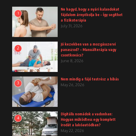
Ne hagyd, hogy a nyári kalandokat
1
fájdalom árnyékolja be – Így segíthet
a fizikoterápia
July 31, 2026
Jó kezekben van a mozgásszervi
2
panaszod? – Manuálterápia vagy
csontkovács?
June 8, 2026
Nem mindig a fájó testrész a hibás
3
May 26, 2026
Digitális nomádok a vadonban:
4
Hogyan működtess egy komplett
irodát a lakóautódban?
May 22, 2026