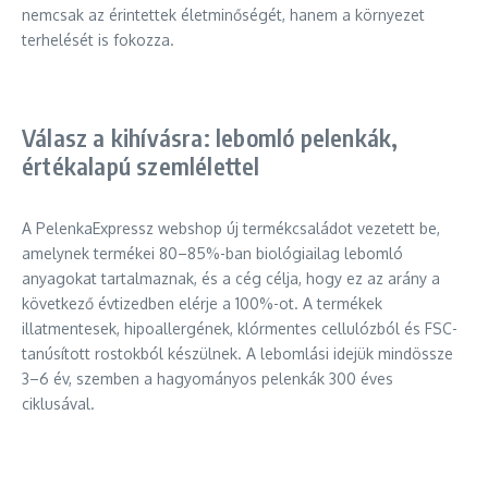
nemcsak az érintettek életminőségét, hanem a környezet
terhelését is fokozza.
Válasz a kihívásra: lebomló pelenkák,
értékalapú szemlélettel
A PelenkaExpressz webshop új termékcsaládot vezetett be,
amelynek termékei 80–85%-ban biológiailag lebomló
anyagokat tartalmaznak, és a cég célja, hogy ez az arány a
következő évtizedben elérje a 100%-ot. A termékek
illatmentesek, hipoallergének, klórmentes cellulózból és FSC-
tanúsított rostokból készülnek. A lebomlási idejük mindössze
3–6 év, szemben a hagyományos pelenkák 300 éves
ciklusával.