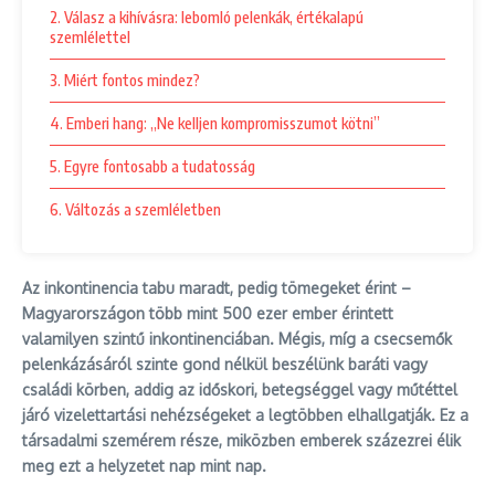
2. Válasz a kihívásra: lebomló pelenkák, értékalapú
szemlélettel
3. Miért fontos mindez?
4. Emberi hang: „Ne kelljen kompromisszumot kötni”
5. Egyre fontosabb a tudatosság
6. Változás a szemléletben
Az inkontinencia tabu maradt, pedig tömegeket érint –
Magyarországon több mint 500 ezer ember érintett
valamilyen szintű inkontinenciában. Mégis, míg a csecsemők
pelenkázásáról szinte gond nélkül beszélünk baráti vagy
családi körben, addig az időskori, betegséggel vagy műtéttel
járó vizelettartási nehézségeket a legtöbben elhallgatják. Ez a
társadalmi szemérem része, miközben emberek százezrei élik
meg ezt a helyzetet nap mint nap.