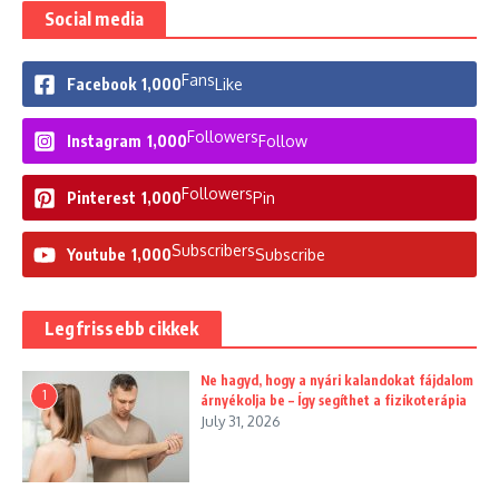
Social media
Fans
Facebook
1,000
Like
Followers
Instagram
1,000
Follow
Followers
Pinterest
1,000
Pin
Subscribers
Youtube
1,000
Subscribe
Legfrissebb cikkek
Ne hagyd, hogy a nyári kalandokat fájdalom
1
árnyékolja be – Így segíthet a fizikoterápia
July 31, 2026