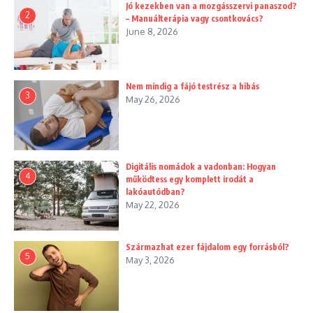
Jó kezekben van a mozgásszervi panaszod?
2
– Manuálterápia vagy csontkovács?
June 8, 2026
Nem mindig a fájó testrész a hibás
3
May 26, 2026
Digitális nomádok a vadonban: Hogyan
4
működtess egy komplett irodát a
lakóautódban?
May 22, 2026
Származhat ezer fájdalom egy forrásból?
5
May 3, 2026