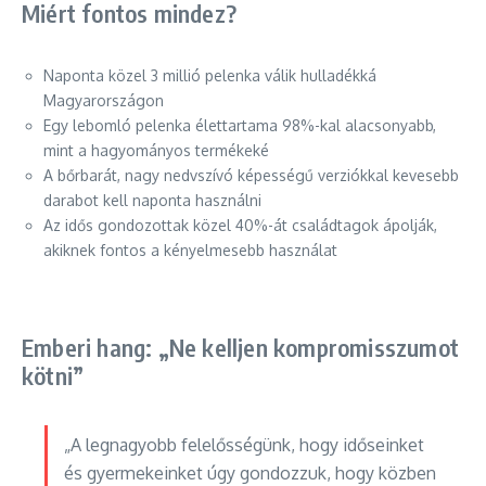
Miért fontos mindez?
Naponta közel 3 millió pelenka válik hulladékká
Magyarországon
Egy lebomló pelenka élettartama 98%-kal alacsonyabb,
mint a hagyományos termékeké
A bőrbarát, nagy nedvszívó képességű verziókkal kevesebb
darabot kell naponta használni
Az idős gondozottak közel 40%-át családtagok ápolják,
akiknek fontos a kényelmesebb használat
Emberi hang: „Ne kelljen kompromisszumot
kötni”
„A legnagyobb felelősségünk, hogy időseinket
és gyermekeinket úgy gondozzuk, hogy közben