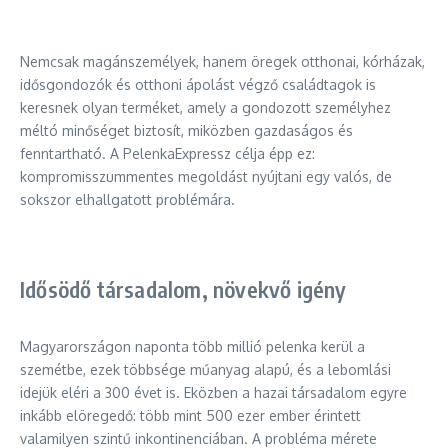
Nemcsak magánszemélyek, hanem öregek otthonai, kórházak,
idősgondozók és otthoni ápolást végző családtagok is
keresnek olyan terméket, amely a gondozott személyhez
méltó minőséget biztosít, miközben gazdaságos és
fenntartható. A PelenkaExpressz célja épp ez:
kompromisszummentes megoldást nyújtani egy valós, de
sokszor elhallgatott problémára.
Idősödő társadalom, növekvő igény
Magyarországon naponta több millió pelenka kerül a
szemétbe, ezek többsége műanyag alapú, és a lebomlási
idejük eléri a 300 évet is. Eközben a hazai társadalom egyre
inkább elöregedő: több mint 500 ezer ember érintett
valamilyen szintű inkontinenciában. A probléma mérete