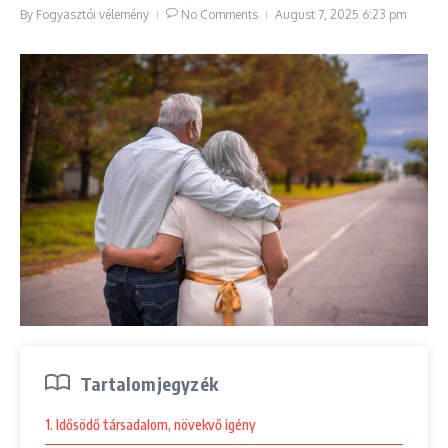
By
Fogyasztói vélemény
No Comments
August 7, 2025
6:23 pm
Tartalomjegyzék
1. Idősödő társadalom, növekvő igény