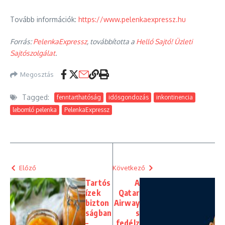
Tovább információk:
https://www.pelenkaexpressz.hu
Forrás:
PelenkaExpressz
, továbbította a
Helló Sajtó! Üzleti
Sajtószolgálat
.
Megosztás
Tagged:
fenntarthatóság
idősgondozás
inkontinencia
lebomló pelenka
PelenkaExpressz
Előző
Következő
Tartós
A
ízek
Qatar
bizton
Airway
ságban
s
–
fedélz