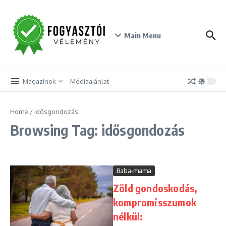
Skip to content
Main Menu
Magazinok
Médiaajánlat
Home
/
idősgondozás
Browsing Tag: idősgondozás
Baba-mama
Zöld gondoskodás,
kompromisszumok
nélkül: