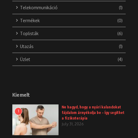
Telekommunikáció
(1)
Termékek
(0)
Toplisták
(6)
Utazás
(1)
Üzlet
(4)
Kiemelt
Ne hagyd, hogy a nyári kalandokat
1
fájdalom árnyékolja be – Így segíthet
a fizikoterápia
July 31, 2026