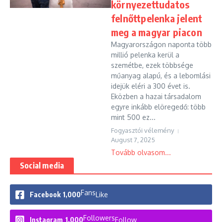
környezettudatos
felnőttpelenka jelent
meg a magyar piacon
Magyarországon naponta több
millió pelenka kerül a
szemétbe, ezek többsége
műanyag alapú, és a lebomlási
idejük eléri a 300 évet is.
Eközben a hazai társadalom
egyre inkább elöregedő: több
mint 500 ez...
Fogyasztói vélemény
August 7, 2025
Tovább olvasom...
Social media
Fans
Facebook
1,000
Like
Followers
Instagram
1,000
Follow