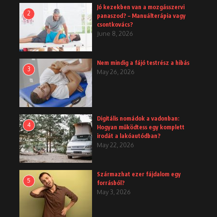
Jó kezekben van a mozgásszervi
2
panaszod? – Manuálterápia vagy
csontkovács?
June 8, 2026
Nem mindig a fájó testrész a hibás
3
May 26, 2026
Digitális nomádok a vadonban:
4
Hogyan működtess egy komplett
irodát a lakóautódban?
May 22, 2026
Származhat ezer fájdalom egy
5
forrásból?
May 3, 2026