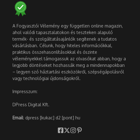
A Fogyasztói Vélemény egy független online magazin,
ahol valódi tapasztalatokon és teszteken alapuló
termék- és szolgáltatásajánlók segítenek a tudatos
vásárlásban. Célunk, hogy hiteles információkkal,
praktikus összehasonlításokkal és őszinte
véleményekkel támogassuk az olvasókat abban, hogy a
legjobb döntéseket hozhassák meg a mindennapokban
– legyen szó háztartási eszközökről, szépségápolásról
vagy technológiai újdonságokról.
Impresszum:
DPress Digital Kft.
Email
: dpress [kukac] d2 [pont] hu