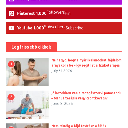
Followers
Pinterest
1,000
Pin
Subscribers
Youtube
1,000
Subscribe
Legfrissebb cikkek
Ne hagyd, hogy a nyári kalandokat fájdalom
1
árnyékolja be – Így segíthet a fizikoterápia
July 31, 2026
Jó kezekben van a mozgásszervi panaszod?
2
– Manuálterápia vagy csontkovács?
June 8, 2026
Nem mindig a fájó testrész a hibás