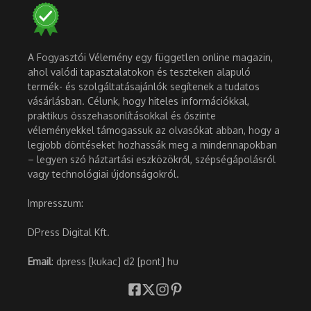
A Fogyasztói Vélemény egy független online magazin,
ahol valódi tapasztalatokon és teszteken alapuló
termék- és szolgáltatásajánlók segítenek a tudatos
vásárlásban. Célunk, hogy hiteles információkkal,
praktikus összehasonlításokkal és őszinte
véleményekkel támogassuk az olvasókat abban, hogy a
legjobb döntéseket hozhassák meg a mindennapokban
– legyen szó háztartási eszközökről, szépségápolásról
vagy technológiai újdonságokról.
Impresszum:
DPress Digital Kft.
Email
: dpress [kukac] d2 [pont] hu