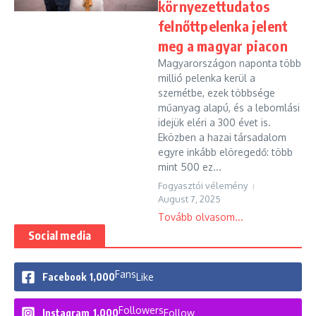
környezettudatos
felnőttpelenka jelent
meg a magyar piacon
Magyarországon naponta több
millió pelenka kerül a
szemétbe, ezek többsége
műanyag alapú, és a lebomlási
idejük eléri a 300 évet is.
Eközben a hazai társadalom
egyre inkább elöregedő: több
mint 500 ez...
Fogyasztói vélemény
August 7, 2025
Tovább olvasom...
Social media
Fans
Facebook
1,000
Like
Followers
Instagram
1,000
Follow