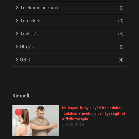
Telekommunikáció
(1)
Termékek
(0)
Toplisták
(6)
Utazás
(1)
Üzlet
(4)
Kiemelt
Ne hagyd, hogy a nyári kalandokat
1
fájdalom árnyékolja be – Így segíthet
a fizikoterápia
July 31, 2026