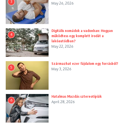
3
May 26, 2026
Digitális nomádok a vadonban: Hogyan
4
működtess egy komplett irodát a
lakóautódban?
May 22, 2026
Származhat ezer fájdalom egy forrásból?
5
May 3, 2026
Hatalmas Mazdás sztereotípiák
6
April 28, 2026