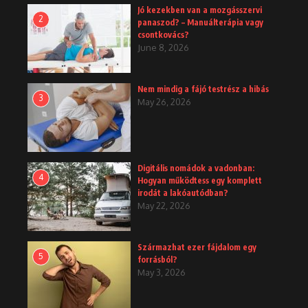
Jó kezekben van a mozgásszervi
2
panaszod? – Manuálterápia vagy
csontkovács?
June 8, 2026
Nem mindig a fájó testrész a hibás
3
May 26, 2026
Digitális nomádok a vadonban:
4
Hogyan működtess egy komplett
irodát a lakóautódban?
May 22, 2026
Származhat ezer fájdalom egy
5
forrásból?
May 3, 2026