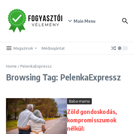
Skip to content
Main Menu
Magazinok
Médiaajánlat
Home
/
PelenkaExpressz
Browsing Tag: PelenkaExpressz
Baba-mama
Zöld gondoskodás,
kompromisszumok
nélkül: