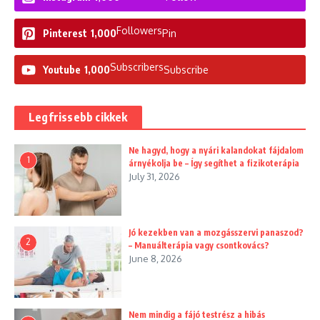
Followers
Pinterest
1,000
Pin
Subscribers
Youtube
1,000
Subscribe
Legfrissebb cikkek
Ne hagyd, hogy a nyári kalandokat fájdalom
1
árnyékolja be – Így segíthet a fizikoterápia
July 31, 2026
Jó kezekben van a mozgásszervi panaszod?
2
– Manuálterápia vagy csontkovács?
June 8, 2026
Nem mindig a fájó testrész a hibás