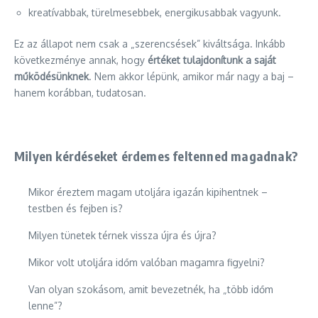
kreatívabbak, türelmesebbek, energikusabbak vagyunk.
Ez az állapot nem csak a „szerencsések” kiváltsága. Inkább
következménye annak, hogy
értéket tulajdonítunk a saját
működésünknek
. Nem akkor lépünk, amikor már nagy a baj –
hanem korábban, tudatosan.
Milyen kérdéseket érdemes feltenned magadnak?
Mikor éreztem magam utoljára igazán kipihentnek –
testben és fejben is?
Milyen tünetek térnek vissza újra és újra?
Mikor volt utoljára időm valóban magamra figyelni?
Van olyan szokásom, amit bevezetnék, ha „több időm
lenne”?