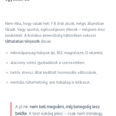
Nem ritka, hogy valaki heti 7-8 órát alszik, mégis állandóan
fáradt. Vagy sportol, egészségesen étkezik – mégsem érez
lendületet. A krónikus kimerültség hátterében sokszor
láthatatlan tényezők
állnak:
mikrotápanyag-hiányok (pl. B12, magnézium, D-vitamin),
alacsony szintű gyulladások a szervezetben,
tartós stressz által kiváltott hormonális változások,
mentális túlterheltség, ami fizikailag is kifáraszt.
A jó hír:
nem kell megvárni, míg betegség lesz
belőle
. A test sokáig jelez – csak nem mindegy,