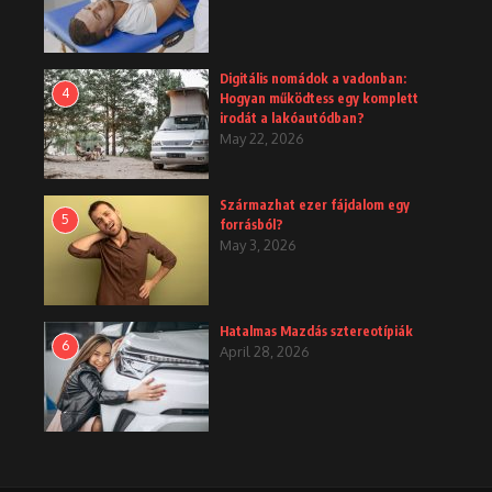
Digitális nomádok a vadonban:
4
Hogyan működtess egy komplett
irodát a lakóautódban?
May 22, 2026
Származhat ezer fájdalom egy
5
forrásból?
May 3, 2026
Hatalmas Mazdás sztereotípiák
6
April 28, 2026