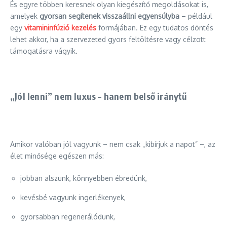
És egyre többen keresnek olyan kiegészítő megoldásokat is,
amelyek
gyorsan segítenek visszaállni egyensúlyba
– például
egy
vitamininfúzió kezelés
formájában. Ez egy tudatos döntés
lehet akkor, ha a szervezeted gyors feltöltésre vagy célzott
támogatásra vágyik.
„Jól lenni” nem luxus – hanem belső iránytű
Amikor valóban jól vagyunk – nem csak „kibírjuk a napot” –, az
élet minősége egészen más:
jobban alszunk, könnyebben ébredünk,
kevésbé vagyunk ingerlékenyek,
gyorsabban regenerálódunk,