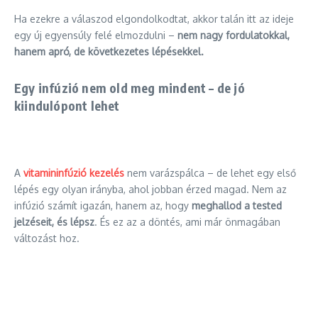
Ha ezekre a válaszod elgondolkodtat, akkor talán itt az ideje
egy új egyensúly felé elmozdulni –
nem nagy fordulatokkal,
hanem apró, de következetes lépésekkel.
Egy infúzió nem old meg mindent – de jó
kiindulópont lehet
A
vitamininfúzió kezelés
nem varázspálca – de lehet egy első
lépés egy olyan irányba, ahol jobban érzed magad. Nem az
infúzió számít igazán, hanem az, hogy
meghallod a tested
jelzéseit, és lépsz
. És ez az a döntés, ami már önmagában
változást hoz.