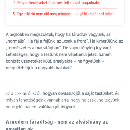
4. Milyen kérdéseket érdemes feltenned magadnak?
5. Egy infúzió nem old meg mindent – de jó kiindulópont lehet
A legtöbben megszoktuk, hogy ha fáradtak vagyunk, az
„normális”. Ha fáj a fejünk, az „csak a front”. Ha kimerülünk, az
„természetes a mai világban”. De vajon tényleg így van?
Lehetséges, hogy a testünk nem véletlenül jelez, hanem
konkrét üzeneteket küld, amelyekre – ha figyelünk –
megelőzhetjük a nagyobb bajokat?
Ez a cikk arról szól,
hogyan olvassuk jól a saját testünket
, és
milyen lehetőségeink vannak arra, hogy ne csak „ne legyünk
betegek”, hanem
valóban jól legyünk
.
A modern fáradtság – nem az alváshiány az
egyetlen ok