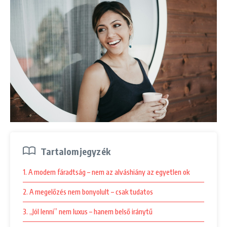
Tartalomjegyzék
1. A modern fáradtság – nem az alváshiány az egyetlen ok
2. A megelőzés nem bonyolult – csak tudatos
3. „Jól lenni” nem luxus – hanem belső iránytű