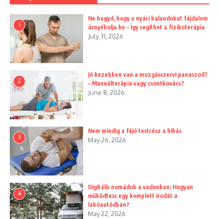
Ne hagyd, hogy a nyári kalandokat fájdalom
1
árnyékolja be – Így segíthet a fizikoterápia
July 31, 2026
Jó kezekben van a mozgásszervi panaszod?
2
– Manuálterápia vagy csontkovács?
June 8, 2026
Nem mindig a fájó testrész a hibás
3
May 26, 2026
Digitális nomádok a vadonban: Hogyan
4
működtess egy komplett irodát a
lakóautódban?
May 22, 2026