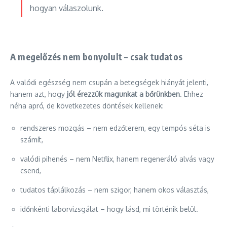
hogyan válaszolunk.
A megelőzés nem bonyolult – csak tudatos
A valódi egészség nem csupán a betegségek hiányát jelenti,
hanem azt, hogy
jól érezzük magunkat a bőrünkben
. Ehhez
néha apró, de következetes döntések kellenek:
rendszeres mozgás – nem edzőterem, egy tempós séta is
számít,
valódi pihenés – nem Netflix, hanem regeneráló alvás vagy
csend,
tudatos táplálkozás – nem szigor, hanem okos választás,
időnkénti laborvizsgálat – hogy lásd, mi történik belül.