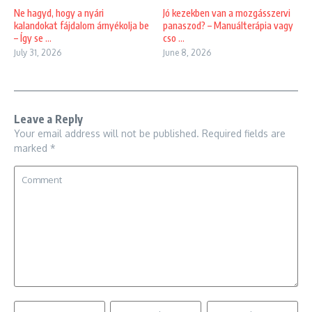
Ne hagyd, hogy a nyári
Jó kezekben van a mozgásszervi
kalandokat fájdalom árnyékolja be
panaszod? – Manuálterápia vagy
– Így se ...
cso ...
July 31, 2026
June 8, 2026
Leave a Reply
Your email address will not be published.
Required fields are
marked
*