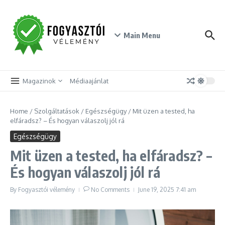
Skip to content
Main Menu
Magazinok
Médiaajánlat
Home
/
Szolgáltatások
/
Egészségügy
/
Mit üzen a tested, ha
elfáradsz? – És hogyan válaszolj jól rá
Egészségügy
Mit üzen a tested, ha elfáradsz? –
És hogyan válaszolj jól rá
By
Fogyasztói vélemény
No Comments
June 19, 2025
7:41 am