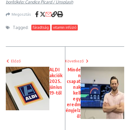
borítókép: Candice Picard / Unsplash
Megosztás
Tagged:
fáradtság
vitamin infúzió
Előző
Következő
ALDI
Minde
akciók
n
2025.
csapat
június
nak
19-től
kell
egy
eredm
ényjelz
ő!