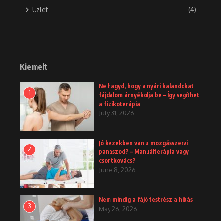
Üzlet
(4)
Kiemelt
Ne hagyd, hogy a nyári kalandokat
1
fájdalom árnyékolja be – Így segíthet
a fizikoterápia
July 31, 2026
Jó kezekben van a mozgásszervi
2
panaszod? – Manuálterápia vagy
csontkovács?
June 8, 2026
Nem mindig a fájó testrész a hibás
3
May 26, 2026