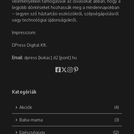
véleményekkel támogassuk az olvasókat abban, hogy a
legjobb döntéseket hozhassák meg a mindennapokban
– legyen szó háztartási eszközökről, szépségápolásról
vagy technológiai újdonságokról.
Impresszum:
DPress Digital Kft.
Email
: dpress [kukac] d2 [pont] hu
Kategóriák
Akciók
(4)
Baba-mama
(3)
Egészségügy
(12)