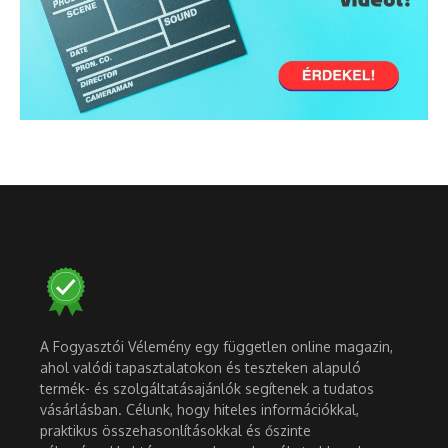
A Fogyasztói Vélemény egy független online magazin,
ahol valódi tapasztalatokon és teszteken alapuló
termék- és szolgáltatásajánlók segítenek a tudatos
vásárlásban. Célunk, hogy hiteles információkkal,
praktikus összehasonlításokkal és őszinte