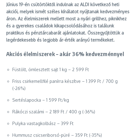
Június 19-én csütörtöktől indulnak az ALDI következő heti
akciói, melyek ismét széles kínálatot nyújtanak kedvezményes
áron. Az élelmiszerek mellett most a nyári grillhez, piknikhez
és a gyerekes családok kikapcsolódásához is találunk
praktikus és pénztárcabarát ajánlatokat. Összegyűjtöttük a
legérdekesebb és legjobb ár-érték arányú termékeket.
Akciós élelmiszerek – akár 36% kedvezménnyel
Füstölt, ömlesztett sajt 1 kg – 2 599 Ft
Friss csirkemellfilé panírra készítve – 1 399 Ft / 700 g
(-26%)
Sertéslapocka – 1 599 Ft/kg
Rákóczi szalámi – 2 189 Ft / 400 g (-36%)
Pulyka vastagkolbász – 399 Ft
Hummusz csicseriborsó-püré – 359 Ft (-35%)