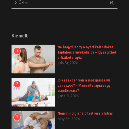
Üzlet
(4)
Kiemelt
Ne hagyd, hogy a nyári kalandokat
1
fájdalom árnyékolja be – Így segíthet
a fizikoterápia
July 31, 2026
Jó kezekben van a mozgásszervi
2
panaszod? – Manuálterápia vagy
csontkovács?
June 8, 2026
Nem mindig a fájó testrész a hibás
3
May 26, 2026