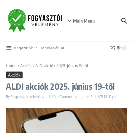
Skip to content
Main Menu
Magazinok
Médiaajánlat
Home
/
Akciók
/
ALDI akciók 2025. június 19-től
Akciók
ALDI akciók 2025. június 19-től
By
Fogyasztói vélemény
No Comments
June 15, 2025
12:31 pm