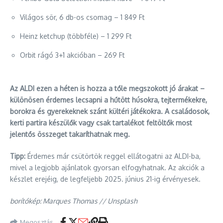
Világos sör, 6 db-os csomag – 1 849 Ft
Heinz ketchup (többféle) – 1 299 Ft
Orbit rágó 3+1 akcióban – 269 Ft
Az ALDI ezen a héten is hozza a tőle megszokott jó árakat –
különösen érdemes lecsapni a hűtött húsokra, tejtermékekre,
borokra és gyerekeknek szánt kültéri játékokra. A családosok,
kerti partira készülők vagy csak tartalékot feltöltők most
jelentős összeget takaríthatnak meg.
Tipp:
Érdemes már csütörtök reggel ellátogatni az ALDI-ba,
mivel a legjobb ajánlatok gyorsan elfogyhatnak. Az akciók a
készlet erejéig, de legfeljebb 2025. június 21-ig érvényesek.
borítókép: Marques Thomas // Unsplash
Megosztás