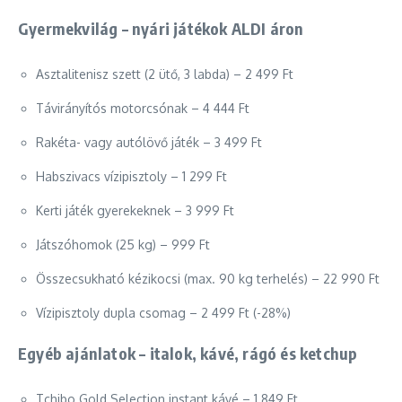
Gyermekvilág – nyári játékok ALDI áron
Asztalitenisz szett (2 ütő, 3 labda) – 2 499 Ft
Távirányítós motorcsónak – 4 444 Ft
Rakéta- vagy autólövő játék – 3 499 Ft
Habszivacs vízipisztoly – 1 299 Ft
Kerti játék gyerekeknek – 3 999 Ft
Játszóhomok (25 kg) – 999 Ft
Összecsukható kézikocsi (max. 90 kg terhelés) – 22 990 Ft
Vízipisztoly dupla csomag – 2 499 Ft (-28%)
Egyéb ajánlatok – italok, kávé, rágó és ketchup
Tchibo Gold Selection instant kávé – 1 849 Ft