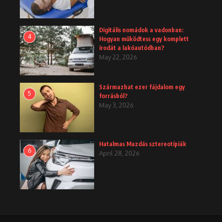
Digitális nomádok a vadonban:
4
Hogyan működtess egy komplett
irodát a lakóautódban?
May 22, 2026
Származhat ezer fájdalom egy
5
forrásból?
May 3, 2026
Hatalmas Mazdás sztereotípiák
6
April 28, 2026