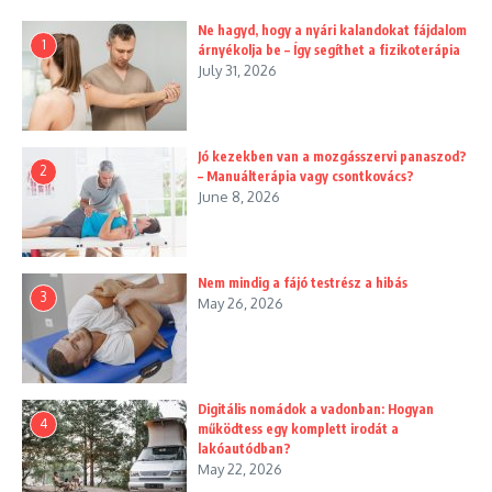
Ne hagyd, hogy a nyári kalandokat fájdalom
1
árnyékolja be – Így segíthet a fizikoterápia
July 31, 2026
Jó kezekben van a mozgásszervi panaszod?
2
– Manuálterápia vagy csontkovács?
June 8, 2026
Nem mindig a fájó testrész a hibás
3
May 26, 2026
Digitális nomádok a vadonban: Hogyan
4
működtess egy komplett irodát a
lakóautódban?
May 22, 2026