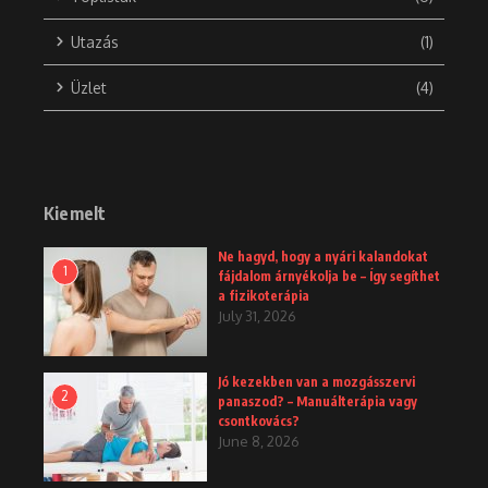
Utazás
(1)
Üzlet
(4)
Kiemelt
Ne hagyd, hogy a nyári kalandokat
1
fájdalom árnyékolja be – Így segíthet
a fizikoterápia
July 31, 2026
Jó kezekben van a mozgásszervi
2
panaszod? – Manuálterápia vagy
csontkovács?
June 8, 2026