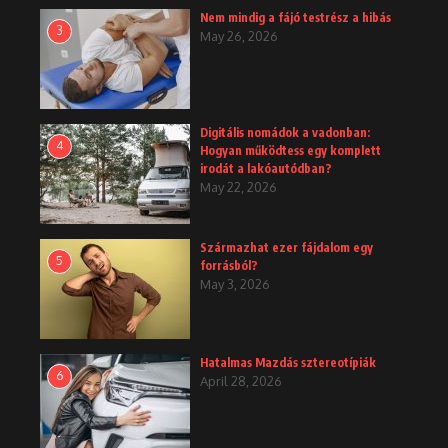
Nem mindig a fájó testrész a hibás
3
May 26, 2026
Digitális nomádok a vadonban:
4
Hogyan működtess egy komplett
irodát a lakóautódban?
May 22, 2026
Származhat ezer fájdalom egy
5
forrásból?
May 3, 2026
Hatalmas Mazdás sztereotípiák
6
April 28, 2026