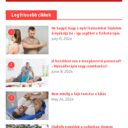
Legfrissebb cikkek
Ne hagyd, hogy a nyári kalandokat fájdalom
1
árnyékolja be – Így segíthet a fizikoterápia
July 31, 2026
Jó kezekben van a mozgásszervi panaszod?
2
– Manuálterápia vagy csontkovács?
June 8, 2026
Nem mindig a fájó testrész a hibás
3
May 26, 2026
Digitális nomádok a vadonban: Hogyan