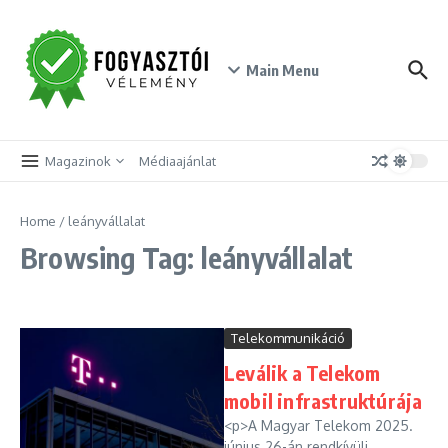
Skip to content
Main Menu
Magazinok
Médiaajánlat
Home
/
leányvállalat
Browsing Tag: leányvállalat
Telekommunikáció
Leválik a Telekom
mobil infrastruktúrája
<p>A Magyar Telekom 2025.
június 26-án rendkívüli