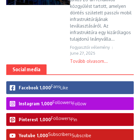
közgyűlést tartott, amelyen
döntés született passzív mobil
infrastruktúrájának
leválasztásáról. Az
infrastruktúra egy kizárólagos
tulajdonú leányválla...
Fogyasztói vélemény
June 27, 2025
Tovább olvasom...
Social media
Fans
Facebook
1,000
Like
Followers
Instagram
1,000
Follow
Followers
Pinterest
1,000
Pin
Subscribers
Youtube
1,000
Subscribe