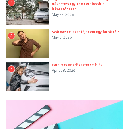
4
működtess egy komplett irodát a
lakóautódban?
May 22, 2026
Származhat ezer fájdalom egy forrásból?
5
May 3, 2026
Hatalmas Mazdás sztereotípiák
6
April 28, 2026