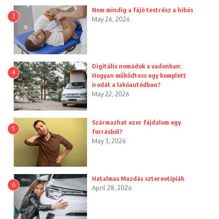
Nem mindig a fájó testrész a hibás
3
May 26, 2026
Digitális nomádok a vadonban:
4
Hogyan működtess egy komplett
irodát a lakóautódban?
May 22, 2026
Származhat ezer fájdalom egy
5
forrásból?
May 3, 2026
Hatalmas Mazdás sztereotípiák
6
April 28, 2026