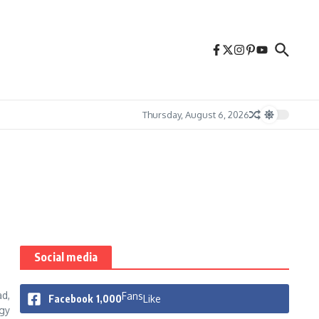
Thursday, August 6, 2026
Social media
ad,
Fans
Facebook
1,000
Like
ogy