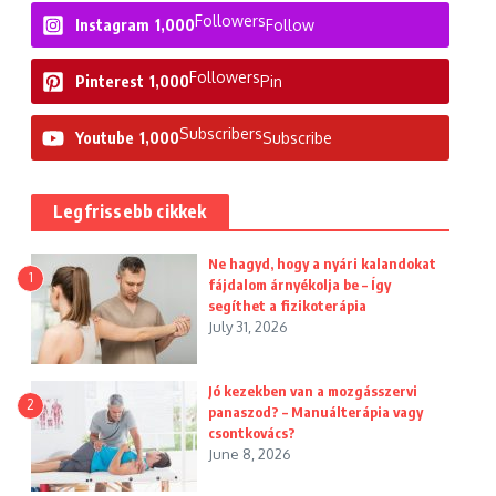
Followers
Instagram
1,000
Follow
Followers
Pinterest
1,000
Pin
Subscribers
Youtube
1,000
Subscribe
Legfrissebb cikkek
Ne hagyd, hogy a nyári kalandokat
1
fájdalom árnyékolja be – Így
segíthet a fizikoterápia
July 31, 2026
Jó kezekben van a mozgásszervi
2
panaszod? – Manuálterápia vagy
csontkovács?
June 8, 2026