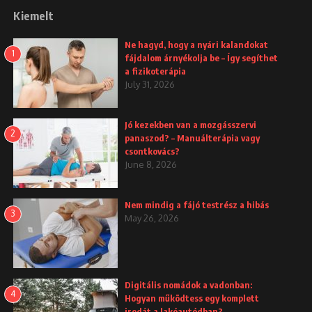
Kiemelt
Ne hagyd, hogy a nyári kalandokat
1
fájdalom árnyékolja be – Így segíthet
a fizikoterápia
July 31, 2026
Jó kezekben van a mozgásszervi
2
panaszod? – Manuálterápia vagy
csontkovács?
June 8, 2026
Nem mindig a fájó testrész a hibás
3
May 26, 2026
Digitális nomádok a vadonban:
4
Hogyan működtess egy komplett
irodát a lakóautódban?