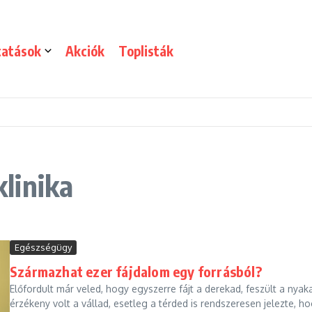
tatások
Akciók
Toplisták
linika
Egészségügy
Származhat ezer fájdalom egy forrásból?
Előfordult már veled, hogy egyszerre fájt a derekad, feszült a nyak
érzékeny volt a vállad, esetleg a térded is rendszeresen jelezte, h