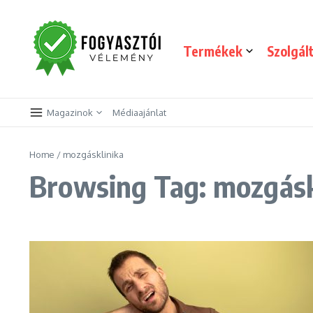
Skip to content
Termékek
Szolgál
Magazinok
Médiaajánlat
Home
/
mozgásklinika
Browsing Tag: mozgásk