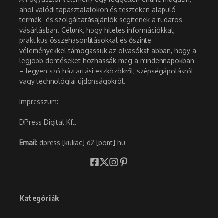
ahol valódi tapasztalatokon és teszteken alapuló
termék- és szolgáltatásajánlók segítenek a tudatos
vásárlásban. Célunk, hogy hiteles információkkal,
praktikus összehasonlításokkal és őszinte
véleményekkel támogassuk az olvasókat abban, hogy a
legjobb döntéseket hozhassák meg a mindennapokban
– legyen szó háztartási eszközökről, szépségápolásról
vagy technológiai újdonságokról.
Impresszum:
DPress Digital Kft.
Email
: dpress [kukac] d2 [pont] hu
Kategóriák