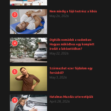
Nem mindig a fájó testrész a hibás
3
May 26, 2026
Digitális nomádok a vadonban:
4
Hogyan működtess egy komplett
irodát a lakóautódban?
May 22, 2026
Származhat ezer fájdalom egy
5
forrásból?
May 3, 2026
Hatalmas Mazdás sztereotípiák
6
April 28, 2026