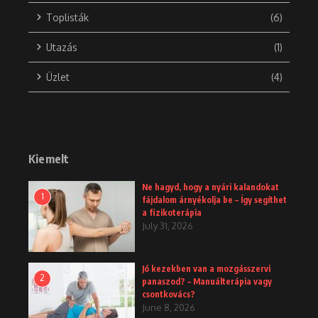
Toplisták
(6)
Utazás
(1)
Üzlet
(4)
Kiemelt
Ne hagyd, hogy a nyári kalandokat
1
fájdalom árnyékolja be – Így segíthet
a fizikoterápia
July 31, 2026
Jó kezekben van a mozgásszervi
2
panaszod? – Manuálterápia vagy
csontkovács?
June 8, 2026