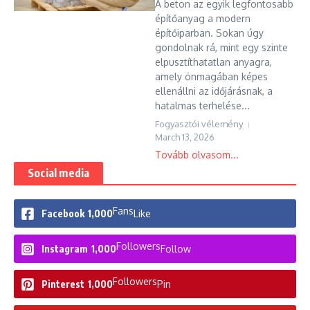
A beton az egyik legfontosabb
építőanyag a modern
építőiparban. Sokan úgy
gondolnak rá, mint egy szinte
elpusztíthatatlan anyagra,
amely önmagában képes
ellenállni az időjárásnak, a
hatalmas terhelése...
Fogyasztói vélemény
March 13, 2026
Tovább olvasom...
Social media
Fans
Facebook
1,000
Like
Followers
Instagram
1,000
Follow
Followers
Pinterest
1,000
Pin