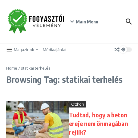
Skip to content
Main Menu
Magazinok
Médiaajánlat
Home
/
statikai terhelés
Browsing Tag: statikai terhelés
Otthon
Tudtad, hogy a beton
ereje nem önmagában
rejlik?