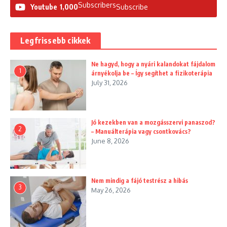
Subscribers
Youtube
1,000
Subscribe
Legfrissebb cikkek
Ne hagyd, hogy a nyári kalandokat fájdalom
1
árnyékolja be – Így segíthet a fizikoterápia
July 31, 2026
Jó kezekben van a mozgásszervi panaszod?
2
– Manuálterápia vagy csontkovács?
June 8, 2026
Nem mindig a fájó testrész a hibás
3
May 26, 2026