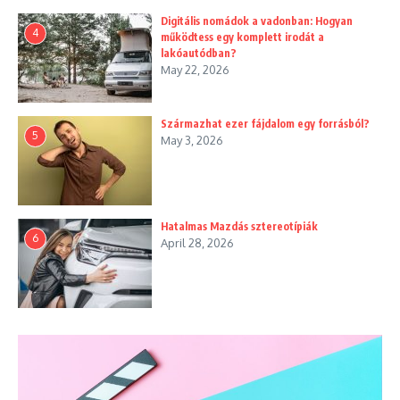
Digitális nomádok a vadonban: Hogyan
4
működtess egy komplett irodát a
lakóautódban?
May 22, 2026
Származhat ezer fájdalom egy forrásból?
5
May 3, 2026
Hatalmas Mazdás sztereotípiák
6
April 28, 2026