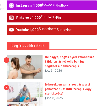
,
Followers
Instagram
1,000
Follow
ban
Followers
Pinterest
1,000
Pin
Subscribers
Youtube
1,000
Subscribe
Legfrissebb cikkek
Ne hagyd, hogy a nyári kalandokat
1
fájdalom árnyékolja be – Így
segíthet a fizikoterápia
July 31, 2026
Jó kezekben van a mozgásszervi
2
panaszod? – Manuálterápia vagy
csontkovács?
June 8, 2026