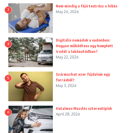
Nem mindig a fájó testrész a hibás
3
May 26, 2026
Digitális nomádok a vadonban:
4
Hogyan működtess egy komplett
irodát a lakóautódban?
May 22, 2026
Származhat ezer fájdalom egy
5
forrásból?
May 3, 2026
Hatalmas Mazdás sztereotípiák
6
April 28, 2026