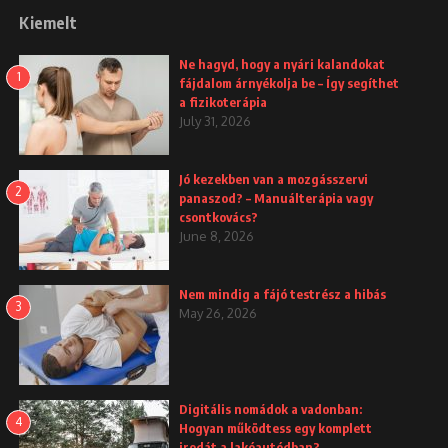
Kiemelt
Ne hagyd, hogy a nyári kalandokat
1
fájdalom árnyékolja be – Így segíthet
a fizikoterápia
July 31, 2026
Jó kezekben van a mozgásszervi
2
panaszod? – Manuálterápia vagy
csontkovács?
June 8, 2026
Nem mindig a fájó testrész a hibás
3
May 26, 2026
Digitális nomádok a vadonban:
4
Hogyan működtess egy komplett
irodát a lakóautódban?