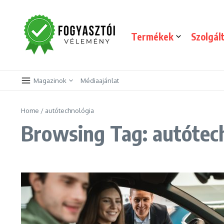
Skip to content
Termékek
Szolgál
Magazinok
Médiaajánlat
Home
/
autótechnológia
Browsing Tag: autótec