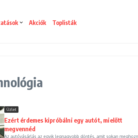
tatások
Akciók
Toplisták
hnológia
Üzlet
Ezért érdemes kipróbálni egy autót, mielőtt
megvennéd
Az autóvásárlás az egyik legnagyobb döntés, amit sokan meghozn