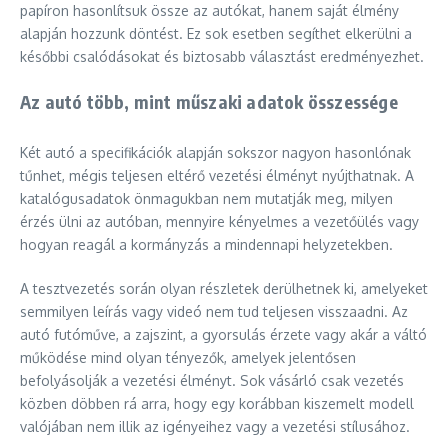
papíron hasonlítsuk össze az autókat, hanem saját élmény
alapján hozzunk döntést. Ez sok esetben segíthet elkerülni a
későbbi csalódásokat és biztosabb választást eredményezhet.
Az autó több, mint műszaki adatok összessége
Két autó a specifikációk alapján sokszor nagyon hasonlónak
tűnhet, mégis teljesen eltérő vezetési élményt nyújthatnak. A
katalógusadatok önmagukban nem mutatják meg, milyen
érzés ülni az autóban, mennyire kényelmes a vezetőülés vagy
hogyan reagál a kormányzás a mindennapi helyzetekben.
A tesztvezetés során olyan részletek derülhetnek ki, amelyeket
semmilyen leírás vagy videó nem tud teljesen visszaadni. Az
autó futóműve, a zajszint, a gyorsulás érzete vagy akár a váltó
működése mind olyan tényezők, amelyek jelentősen
befolyásolják a vezetési élményt. Sok vásárló csak vezetés
közben döbben rá arra, hogy egy korábban kiszemelt modell
valójában nem illik az igényeihez vagy a vezetési stílusához.