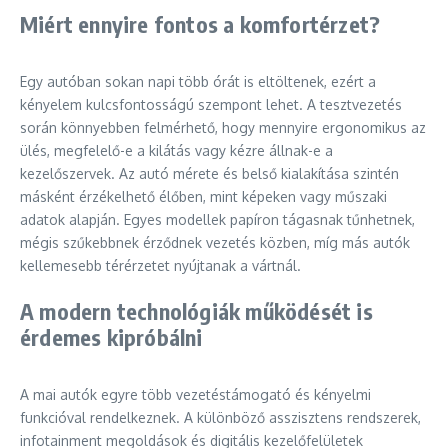
Miért ennyire fontos a komfortérzet?
Egy autóban sokan napi több órát is eltöltenek, ezért a
kényelem kulcsfontosságú szempont lehet. A tesztvezetés
során könnyebben felmérhető, hogy mennyire ergonomikus az
ülés, megfelelő-e a kilátás vagy kézre állnak-e a
kezelőszervek. Az autó mérete és belső kialakítása szintén
másként érzékelhető élőben, mint képeken vagy műszaki
adatok alapján. Egyes modellek papíron tágasnak tűnhetnek,
mégis szűkebbnek érződnek vezetés közben, míg más autók
kellemesebb térérzetet nyújtanak a vártnál.
A modern technológiák működését is
érdemes kipróbálni
A mai autók egyre több vezetéstámogató és kényelmi
funkcióval rendelkeznek. A különböző asszisztens rendszerek,
infotainment megoldások és digitális kezelőfelületek