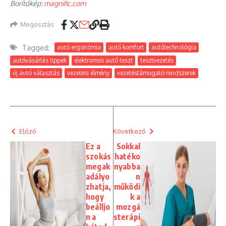
Borítókép:
magnific.com
Megosztás
Tagged:
autó ergonómia
autó komfort
autótechnológia
autóvásárlás tippek
elektromos autó teszt
tesztvezetés
új autó választás
vezetési élmény
vezetéstámogató rendszerek
Előző
Következő
Ez a
Sokkal
szokás
hatéko
megak
nyabba
adályo
n
zhatja,
működi
hogy
k a
beálljo
mozgá
n a
sterápi