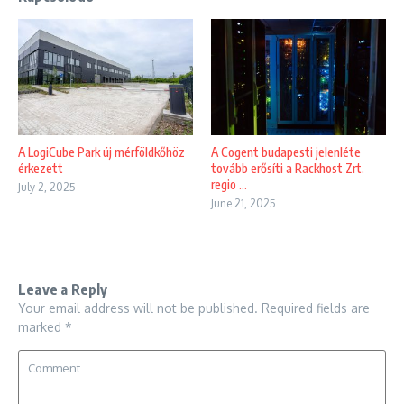
A LogiCube Park új mérföldkőhöz
A Cogent budapesti jelenléte
érkezett
tovább erősíti a Rackhost Zrt.
regio ...
July 2, 2025
June 21, 2025
Leave a Reply
Your email address will not be published.
Required fields are
marked
*