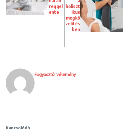
hátad
a
reggel
holiszt
ente
ikus
megkö
zelítés
ben
Fogyasztói vélemény
Kapcsolódó