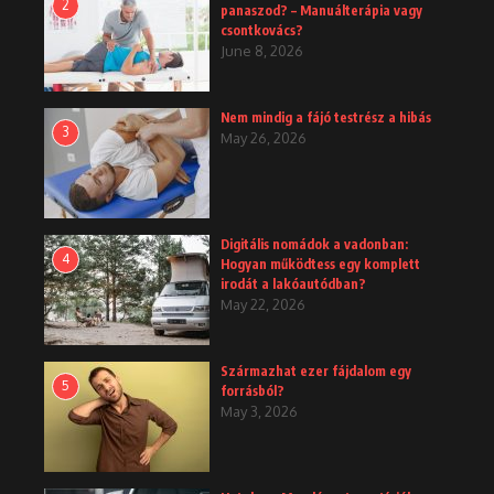
2
panaszod? – Manuálterápia vagy
csontkovács?
June 8, 2026
Nem mindig a fájó testrész a hibás
3
May 26, 2026
Digitális nomádok a vadonban:
4
Hogyan működtess egy komplett
irodát a lakóautódban?
May 22, 2026
Származhat ezer fájdalom egy
5
forrásból?
May 3, 2026