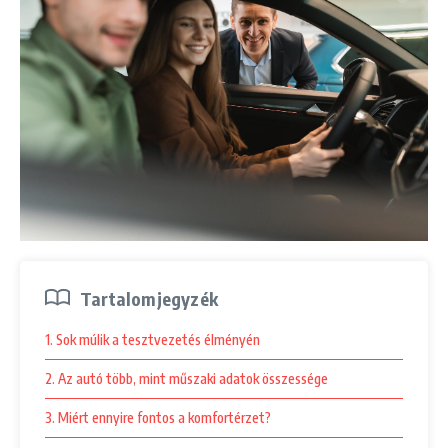
Tartalomjegyzék
1. Sok múlik a tesztvezetés élményén
2. Az autó több, mint műszaki adatok összessége
3. Miért ennyire fontos a komfortérzet?