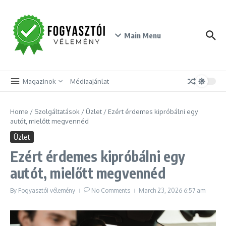
Skip to content
Main Menu
Magazinok
Médiaajánlat
Home
/
Szolgáltatások
/
Üzlet
/
Ezért érdemes kipróbálni egy
autót, mielőtt megvennéd
Üzlet
Ezért érdemes kipróbálni egy
autót, mielőtt megvennéd
By
Fogyasztói vélemény
No Comments
March 23, 2026
6:57 am