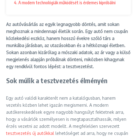
4. A modern technológiák működését is érdemes kipróbálni
Az autóvásárlás az egyik legnagyobb döntés, amit sokan
meghoznak a mindennapi életük során. Egy autó nem csupán
közlekedési eszköz, hanem hosszú évekre szóló társ a
munkába járásban, az utazásokban és a hétköznapi életben.
Sokan azonban kizárólag a műszaki adatok, az ár vagy a külső
megjelenés alapján próbálnak dönteni, miközben kihagynak
egy rendkívül fontos lépést: a tesztvezetést.
Sok múlik a tesztvezetés élményén
Egy autó valódi karakterét nem a katalógusban, hanem
vezetés közben lehet igazán megismerni. A modern
autókereskedések egyre nagyobb hangsúlyt fektetnek arra,
hogy a vásárlók személyesen is megtapasztalhassák, milyen
érzés vezetni az adott modellt. A megfelelően szervezett
tesztvezetés új autókkal
lehetőséget ad arra, hogy ne csupán