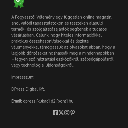
A Fogyasztói Vélemény egy független online magazin,
ahol valódi tapasztalatokon és teszteken alapuló
termék- és szolgáltatásajánlók segítenek a tudatos
vásárlásban. Célunk, hogy hiteles információkkal,
praktikus összehasonlításokkal és őszinte
véleményekkel támogassuk az olvasókat abban, hogy a
legjobb döntéseket hozhassák meg a mindennapokban
– legyen szó háztartási eszközökről, szépségápolásról
vagy technológiai újdonságokról.
Impresszum:
DPress Digital Kft.
Email
: dpress [kukac] d2 [pont] hu