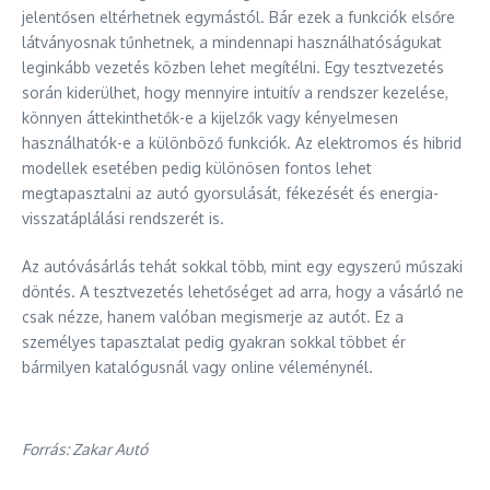
jelentősen eltérhetnek egymástól. Bár ezek a funkciók elsőre
látványosnak tűnhetnek, a mindennapi használhatóságukat
leginkább vezetés közben lehet megítélni. Egy tesztvezetés
során kiderülhet, hogy mennyire intuitív a rendszer kezelése,
könnyen áttekinthetők-e a kijelzők vagy kényelmesen
használhatók-e a különböző funkciók. Az elektromos és hibrid
modellek esetében pedig különösen fontos lehet
megtapasztalni az autó gyorsulását, fékezését és energia-
visszatáplálási rendszerét is.
Az autóvásárlás tehát sokkal több, mint egy egyszerű műszaki
döntés. A tesztvezetés lehetőséget ad arra, hogy a vásárló ne
csak nézze, hanem valóban megismerje az autót. Ez a
személyes tapasztalat pedig gyakran sokkal többet ér
bármilyen katalógusnál vagy online véleménynél.
Forrás: Zakar Autó