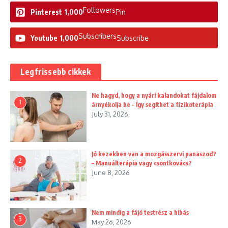
Followers
Pinterest
1,000
Pin
Subscribers
Youtube
1,000
Subscribe
Legfrissebb cikkek
Ne hagyd, hogy a nyári kalandokat fájdalom
1
árnyékolja be – Így segíthet a fizikoterápia
July 31, 2026
Jó kezekben van a mozgásszervi panaszod?
2
– Manuálterápia vagy csontkovács?
June 8, 2026
Nem mindig a fájó testrész a hibás
3
May 26, 2026