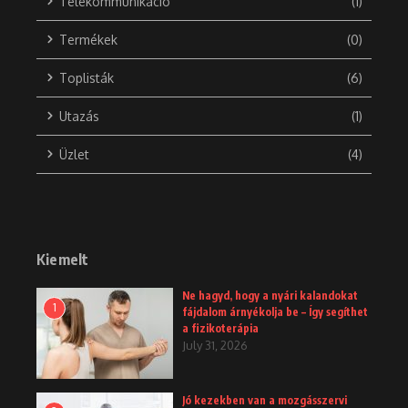
Telekommunikáció
(1)
Termékek
(0)
Toplisták
(6)
Utazás
(1)
Üzlet
(4)
Kiemelt
Ne hagyd, hogy a nyári kalandokat
1
fájdalom árnyékolja be – Így segíthet
a fizikoterápia
July 31, 2026
Jó kezekben van a mozgásszervi