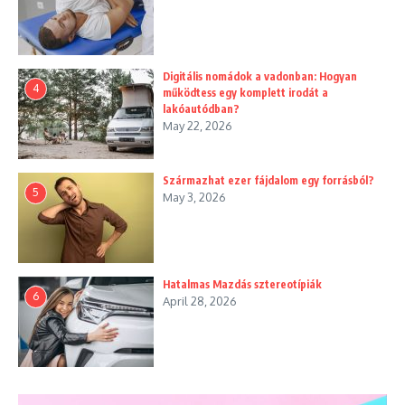
Digitális nomádok a vadonban: Hogyan
4
működtess egy komplett irodát a
lakóautódban?
May 22, 2026
Származhat ezer fájdalom egy forrásból?
5
May 3, 2026
Hatalmas Mazdás sztereotípiák
6
April 28, 2026