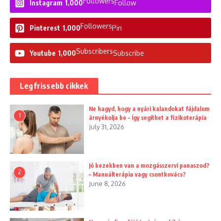
Followers
Instagram
1,000
Follow
Followers
Pinterest
1,000
Pin
Subscribers
Youtube
1,000
Subscribe
Legfrissebb cikkek
Ne hagyd, hogy a nyári kalandokat fájdalom
1
árnyékolja be – Így segíthet a fizikoterápia
July 31, 2026
Jó kezekben van a mozgásszervi panaszod?
2
– Manuálterápia vagy csontkovács?
June 8, 2026