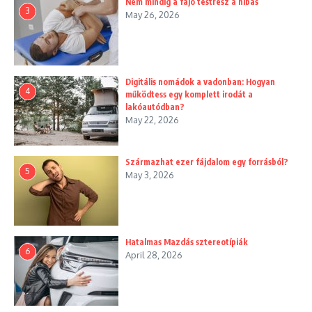
Nem mindig a fájó testrész a hibás
3
May 26, 2026
Digitális nomádok a vadonban: Hogyan
4
működtess egy komplett irodát a
lakóautódban?
May 22, 2026
Származhat ezer fájdalom egy forrásból?
5
May 3, 2026
Hatalmas Mazdás sztereotípiák
6
April 28, 2026