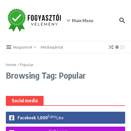
Skip to content
Main Menu
Magazinok
Médiaajánlat
Home
/
Popular
Browsing Tag: Popular
Social media
Fans
Facebook
1,000
Like