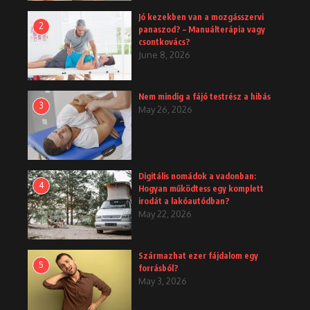
Jó kezekben van a mozgásszervi
2
panaszod? – Manuálterápia vagy
csontkovács?
June 8, 2026
Nem mindig a fájó testrész a hibás
3
May 26, 2026
Digitális nomádok a vadonban:
4
Hogyan működtess egy komplett
irodát a lakóautódban?
May 22, 2026
Származhat ezer fájdalom egy
5
forrásból?
May 3, 2026