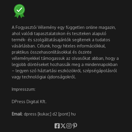
A Fogyasztói Vélemény egy független online magazin,
ahol valódi tapasztalatokon és teszteken alapuló
termék- és szolgáltatásajánlók segítenek a tudatos
vásárlásban. Célunk, hogy hiteles információkkal,
praktikus összehasonlításokkal és őszinte
véleményekkel támogassuk az olvasókat abban, hogy a
legjobb döntéseket hozhassák meg a mindennapokban
– legyen szó háztartási eszközökről, szépségápolásról
vagy technológiai újdonságokról.
Impresszum:
DPress Digital Kft.
Email
: dpress [kukac] d2 [pont] hu