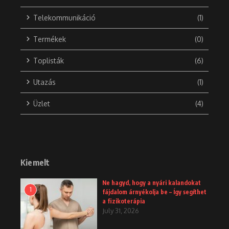
Telekommunikáció
(1)
Termékek
(0)
Toplisták
(6)
Utazás
(1)
Üzlet
(4)
Kiemelt
Ne hagyd, hogy a nyári kalandokat
1
fájdalom árnyékolja be – Így segíthet
a fizikoterápia
July 31, 2026