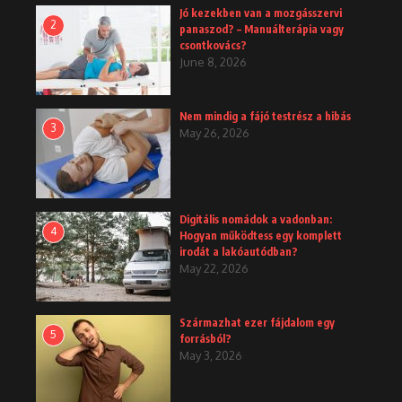
Jó kezekben van a mozgásszervi
2
panaszod? – Manuálterápia vagy
csontkovács?
June 8, 2026
Nem mindig a fájó testrész a hibás
3
May 26, 2026
Digitális nomádok a vadonban:
4
Hogyan működtess egy komplett
irodát a lakóautódban?
May 22, 2026
Származhat ezer fájdalom egy
5
forrásból?
May 3, 2026