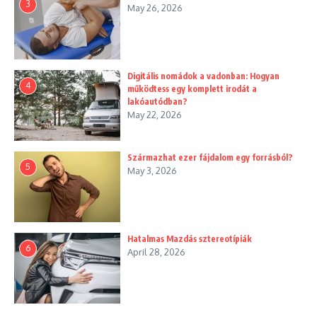
3
May 26, 2026
Digitális nomádok a vadonban: Hogyan
4
működtess egy komplett irodát a
lakóautódban?
May 22, 2026
Származhat ezer fájdalom egy forrásból?
5
May 3, 2026
Hatalmas Mazdás sztereotípiák
6
April 28, 2026