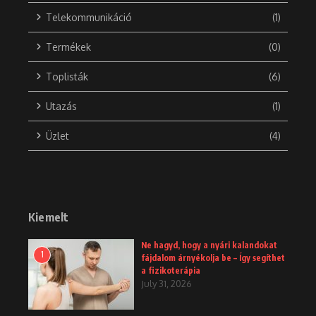
Telekommunikáció
(1)
Termékek
(0)
Toplisták
(6)
Utazás
(1)
Üzlet
(4)
Kiemelt
Ne hagyd, hogy a nyári kalandokat
1
fájdalom árnyékolja be – Így segíthet
a fizikoterápia
July 31, 2026