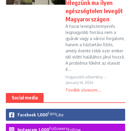
lélegzünk ma ilyen
egészségtelen levegőt
Magyarországon
A hazai levegőszennyezés
legnagyobb forrása nem a
gyárak vagy a városi forgalom,
hanem a háztartási fűtés,
amely évente több ezer ember
idő előtti halálához járul hozzá.
A probléma főként az elavult
é...
Fogyasztói vélemény
January 14, 2026
Tovább olvasom...
Social media
Fans
Facebook
1,000
Like
Followers
Instagram
1,000
Follow