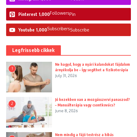
Followers
Pinterest
1,000
Pin
Subscribers
Youtube
1,000
Subscribe
Legfrissebb cikkek
Ne hagyd, hogy a nyári kalandokat fájdalom
1
árnyékolja be – Így segíthet a fizikoterápia
July 31, 2026
Jó kezekben van a mozgásszervi panaszod?
2
– Manuálterápia vagy csontkovács?
June 8, 2026
Nem mindig a fájó testrész a hibás