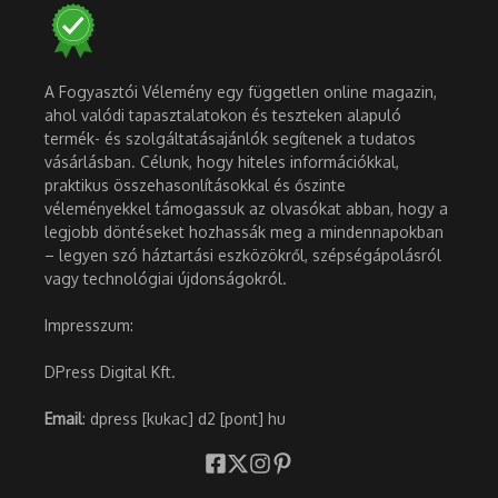
A Fogyasztói Vélemény egy független online magazin,
ahol valódi tapasztalatokon és teszteken alapuló
termék- és szolgáltatásajánlók segítenek a tudatos
vásárlásban. Célunk, hogy hiteles információkkal,
praktikus összehasonlításokkal és őszinte
véleményekkel támogassuk az olvasókat abban, hogy a
legjobb döntéseket hozhassák meg a mindennapokban
– legyen szó háztartási eszközökről, szépségápolásról
vagy technológiai újdonságokról.
Impresszum:
DPress Digital Kft.
Email
: dpress [kukac] d2 [pont] hu