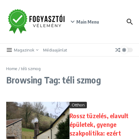
Skip to content
Main Menu
Magazinok
Médiaajánlat
Home
/
téli szmog
Browsing Tag: téli szmog
Otthon
Rossz tüzelés, elavult
épületek, gyenge
szakpolitika: ezért